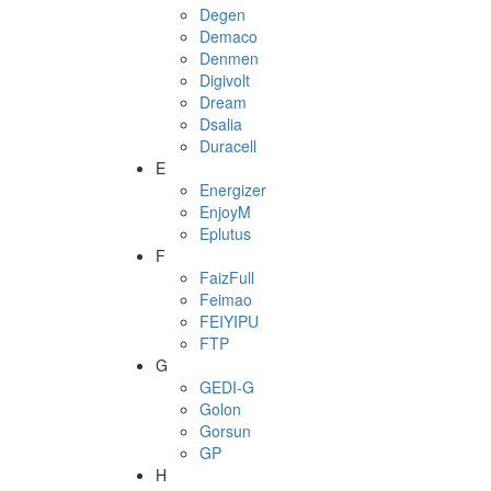
Degen
Demaco
Denmen
Digivolt
Dream
Dsalia
Duracell
E
Energizer
EnjoyM
Eplutus
F
FaizFull
Feimao
FEIYIPU
FTP
G
GEDI-G
Golon
Gorsun
GP
H