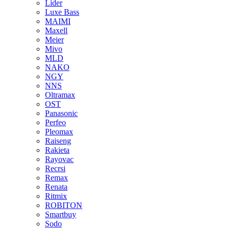
Lider
Luxe Bass
MAIMI
Maxell
Meier
Mivo
MLD
NAKO
NGY
NNS
Oltramax
OST
Panasonic
Perfeo
Pleomax
Raiseng
Rakieta
Rayovac
Recrsi
Remax
Renata
Ritmix
ROBITON
Smartbuy
Sodo