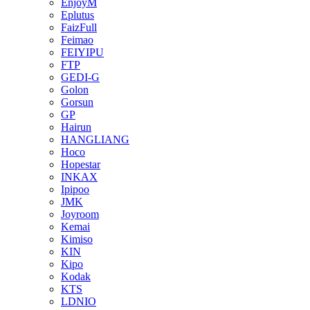
EnjoyM
Eplutus
FaizFull
Feimao
FEIYIPU
FTP
GEDI-G
Golon
Gorsun
GP
Hairun
HANGLIANG
Hoco
Hopestar
INKAX
Ipipoo
JMK
Joyroom
Kemai
Kimiso
KIN
Kipo
Kodak
KTS
LDNIO