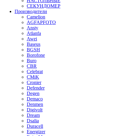
НАСТОЛЬНЫЕ
СЕКУНДОМЕР
Производители
Camelion
AGFAPFOTO
Ansty
Atlanfa
Awei
Baseus
BGSH
Borofone
Buro
CBR
Celebrat
CMiK
Cronier
Defender
Degen
Demaco
Denmen
Digivolt
Dream
Dsalia
Duracell
Energizer