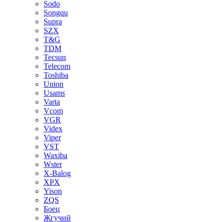
Sodo
Songqu
Supra
SZX
T&G
TDM
Tecsun
Telecom
Toshiba
Union
Usams
Varta
Vcom
VGR
Videx
Viper
VST
Waxiba
Wster
X-Balog
XPX
Yison
ZQS
Боец
Жгучий