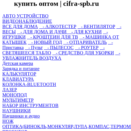
купить оптом | cifra-spb.ru
АВТО УСТРОЙСТВО
ВИДЕОНАБЛЮДЕНИЕ
ВСЕ ДЛЯ ДОМА
- АЛКОТЕСТЕР
- ВЕНТИЛЯТОР
-
ВЕСЫ
- ДЛЯ ДОМА И ДАЧИ
- ДЛЯ КУХНИ
-
ИГРУШКИ
- КРОШТЕИН ДЛЯ ТВ
- МАШИНКА ОТ
КАТЫШЕК
- НОВЫЙ ГОД
- ОТПАРИВАТЕЛЬ
-
Приставка
- Пульт
- ПЫЛЕСОС
- РОУТЕР
-
СВЕТЯЩЕЕСЯ ТАБЛО
- СРЕДСТВО ДЛЯ УБОРКИ
-
УВЛАЖНИТЕЛЬ ВОЗДУХА
Детская камера
Зарядка и питание
КАЛЬКУЛЯТОР
КЛАВИАТУРА
КОЛОНКА-BLUETOOTH
ЛАЗЕР
МОНОПОД
МУЛЬТИМЕТР
НАБОР ИНСТРУМЕНТОВ
НАУШНИКИ
Наушники и аудио
НОЖ
ОПТИКА(БИНОКЛЬ,МОНКУЛЯР,ЛУПА,КОМПАС,ТЕРМОМ