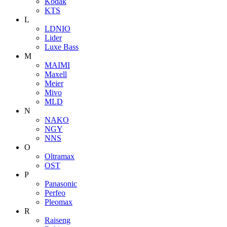
Kodak
KTS
L
LDNIO
Lider
Luxe Bass
M
MAIMI
Maxell
Meier
Mivo
MLD
N
NAKO
NGY
NNS
O
Oltramax
OST
P
Panasonic
Perfeo
Pleomax
R
Raiseng