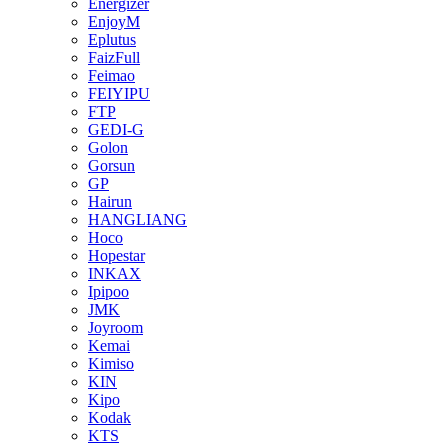
Energizer
EnjoyM
Eplutus
FaizFull
Feimao
FEIYIPU
FTP
GEDI-G
Golon
Gorsun
GP
Hairun
HANGLIANG
Hoco
Hopestar
INKAX
Ipipoo
JMK
Joyroom
Kemai
Kimiso
KIN
Kipo
Kodak
KTS