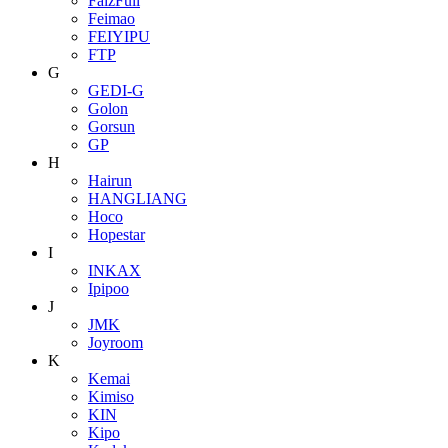
FaizFull
Feimao
FEIYIPU
FTP
G
GEDI-G
Golon
Gorsun
GP
H
Hairun
HANGLIANG
Hoco
Hopestar
I
INKAX
Ipipoo
J
JMK
Joyroom
K
Kemai
Kimiso
KIN
Kipo