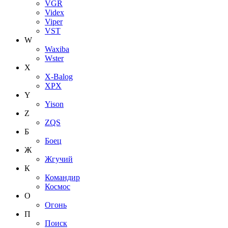
VGR
Videx
Viper
VST
W
Waxiba
Wster
X
X-Balog
XPX
Y
Yison
Z
ZQS
Б
Боец
Ж
Жгучий
К
Командир
Космос
О
Огонь
П
Поиск