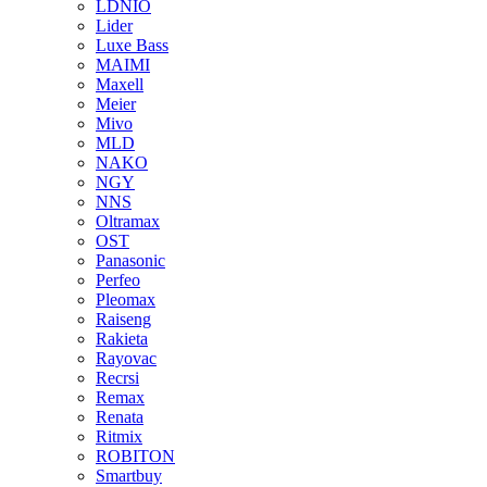
LDNIO
Lider
Luxe Bass
MAIMI
Maxell
Meier
Mivo
MLD
NAKO
NGY
NNS
Oltramax
OST
Panasonic
Perfeo
Pleomax
Raiseng
Rakieta
Rayovac
Recrsi
Remax
Renata
Ritmix
ROBITON
Smartbuy