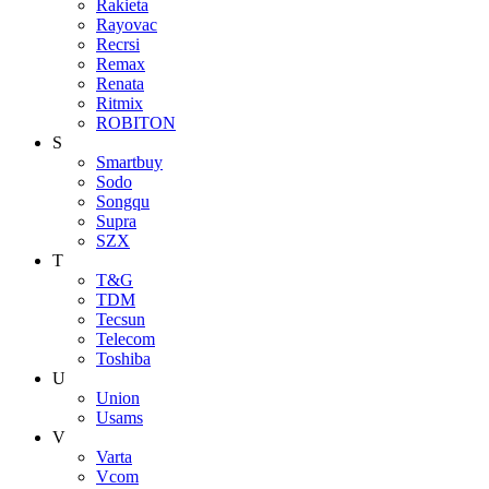
Rakieta
Rayovac
Recrsi
Remax
Renata
Ritmix
ROBITON
S
Smartbuy
Sodo
Songqu
Supra
SZX
T
T&G
TDM
Tecsun
Telecom
Toshiba
U
Union
Usams
V
Varta
Vcom