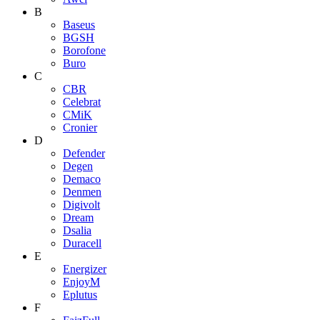
B
Baseus
BGSH
Borofone
Buro
C
CBR
Celebrat
CMiK
Cronier
D
Defender
Degen
Demaco
Denmen
Digivolt
Dream
Dsalia
Duracell
E
Energizer
EnjoyM
Eplutus
F