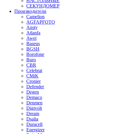
НАСТОЛЬНЫЕ
СЕКУНДОМЕР
Производители
Camelion
AGFAPFOTO
Ansty
Atlanfa
Awei
Baseus
BGSH
Borofone
Buro
CBR
Celebrat
CMiK
Cronier
Defender
Degen
Demaco
Denmen
Digivolt
Dream
Dsalia
Duracell
Energizer