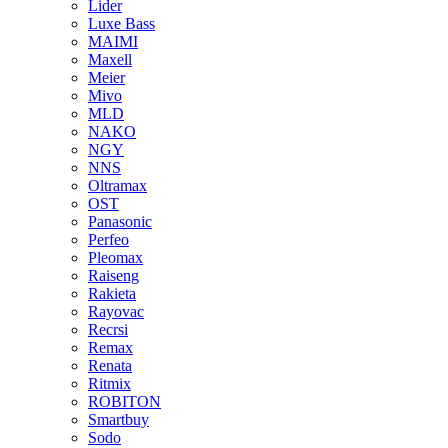
Lider
Luxe Bass
MAIMI
Maxell
Meier
Mivo
MLD
NAKO
NGY
NNS
Oltramax
OST
Panasonic
Perfeo
Pleomax
Raiseng
Rakieta
Rayovac
Recrsi
Remax
Renata
Ritmix
ROBITON
Smartbuy
Sodo