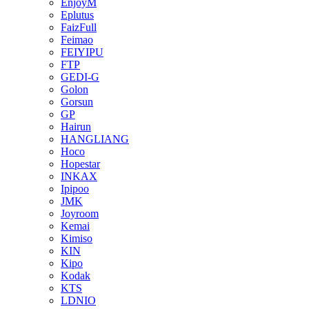
EnjoyM
Eplutus
FaizFull
Feimao
FEIYIPU
FTP
GEDI-G
Golon
Gorsun
GP
Hairun
HANGLIANG
Hoco
Hopestar
INKAX
Ipipoo
JMK
Joyroom
Kemai
Kimiso
KIN
Kipo
Kodak
KTS
LDNIO