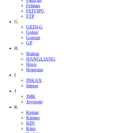
FaizFull
Feimao
FEIYIPU
FTP
G
GEDI-G
Golon
Gorsun
GP
H
Hairun
HANGLIANG
Hoco
Hopestar
I
INKAX
Ipipoo
J
JMK
Joyroom
K
Kemai
Kimiso
KIN
Kipo