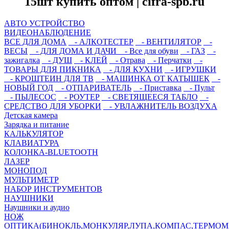
15шт купить оптом | cifra-spb.ru
АВТО УСТРОЙСТВО
ВИДЕОНАБЛЮДЕНИЕ
ВСЕ ДЛЯ ДОМА
- АЛКОТЕСТЕР
- ВЕНТИЛЯТОР
-
ВЕСЫ
- ДЛЯ ДОМА И ДАЧИ
- Все для обуви
- ГАЗ
-
зажигалка
- ДУШ
- КЛЕЙ
- Отрава
- Перчатки
-
ТОВАРЫ ДЛЯ ПИКНИКА
- ДЛЯ КУХНИ
- ИГРУШКИ
- КРОШТЕИН ДЛЯ ТВ
- МАШИНКА ОТ КАТЫШЕК
-
НОВЫЙ ГОД
- ОТПАРИВАТЕЛЬ
- Приставка
- Пульт
- ПЫЛЕСОС
- РОУТЕР
- СВЕТЯЩЕЕСЯ ТАБЛО
-
СРЕДСТВО ДЛЯ УБОРКИ
- УВЛАЖНИТЕЛЬ ВОЗДУХА
Детская камера
Зарядка и питание
КАЛЬКУЛЯТОР
КЛАВИАТУРА
КОЛОНКА-BLUETOOTH
ЛАЗЕР
МОНОПОД
МУЛЬТИМЕТР
НАБОР ИНСТРУМЕНТОВ
НАУШНИКИ
Наушники и аудио
НОЖ
ОПТИКА(БИНОКЛЬ,МОНКУЛЯР,ЛУПА,КОМПАС,ТЕРМОМ