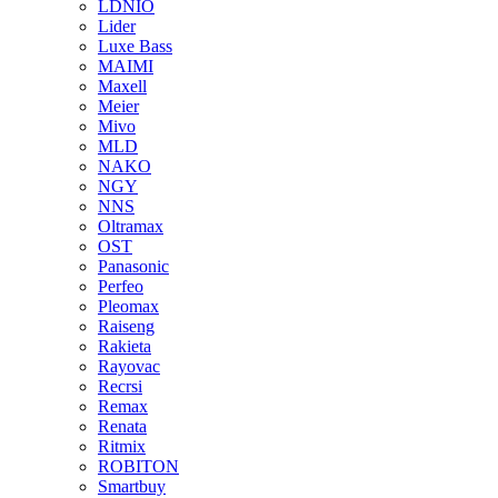
LDNIO
Lider
Luxe Bass
MAIMI
Maxell
Meier
Mivo
MLD
NAKO
NGY
NNS
Oltramax
OST
Panasonic
Perfeo
Pleomax
Raiseng
Rakieta
Rayovac
Recrsi
Remax
Renata
Ritmix
ROBITON
Smartbuy