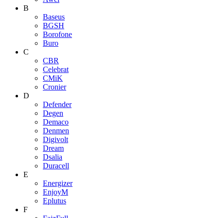
B
Baseus
BGSH
Borofone
Buro
C
CBR
Celebrat
CMiK
Cronier
D
Defender
Degen
Demaco
Denmen
Digivolt
Dream
Dsalia
Duracell
E
Energizer
EnjoyM
Eplutus
F