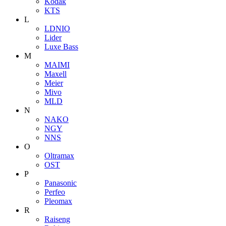
Kodak
KTS
L
LDNIO
Lider
Luxe Bass
M
MAIMI
Maxell
Meier
Mivo
MLD
N
NAKO
NGY
NNS
O
Oltramax
OST
P
Panasonic
Perfeo
Pleomax
R
Raiseng