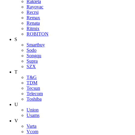
Rakieta
Rayovac
Recrsi
Remax
Renata
Ritmix
ROBITON
S
Smartbuy
Sodo
Songqu
Supra
SZX
T
T&G
TDM
Tecsun
Telecom
Toshiba
U
Union
Usams
V
Varta
Vcom