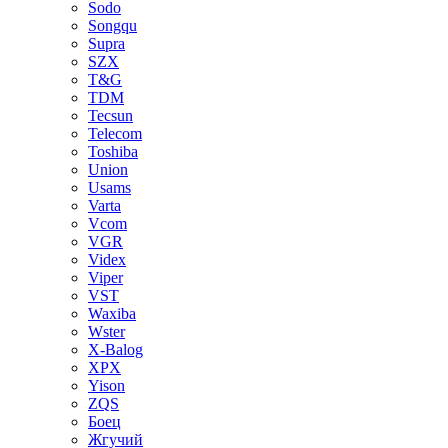
Sodo
Songqu
Supra
SZX
T&G
TDM
Tecsun
Telecom
Toshiba
Union
Usams
Varta
Vcom
VGR
Videx
Viper
VST
Waxiba
Wster
X-Balog
XPX
Yison
ZQS
Боец
Жгучий