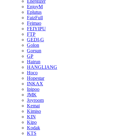
Energizer
EnjoyM
Eplutus
FaizFull
Feimao
FEIYIPU
FTP
GEDI-G
Golon
Gorsun
GP
Hairun
HANGLIANG
Hoco
Hopestar
INKAX
Ipipoo
JMK
Joyroom
Kemai
Kimiso
KIN
Kipo
Kodak
KTS