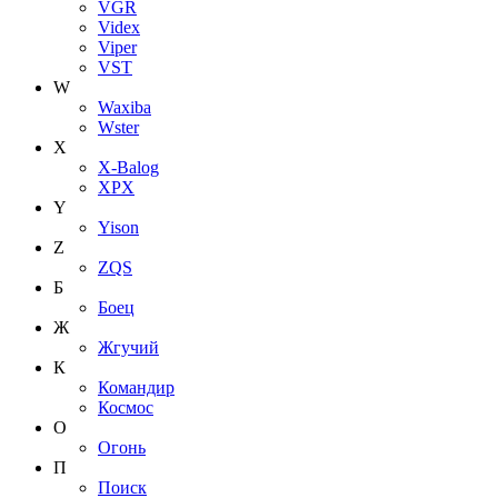
VGR
Videx
Viper
VST
W
Waxiba
Wster
X
X-Balog
XPX
Y
Yison
Z
ZQS
Б
Боец
Ж
Жгучий
К
Командир
Космос
О
Огонь
П
Поиск