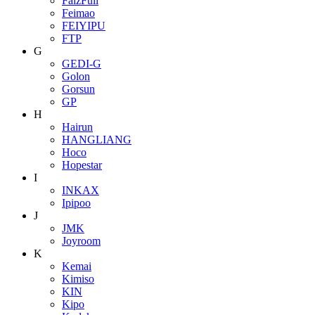
FaizFull
Feimao
FEIYIPU
FTP
G
GEDI-G
Golon
Gorsun
GP
H
Hairun
HANGLIANG
Hoco
Hopestar
I
INKAX
Ipipoo
J
JMK
Joyroom
K
Kemai
Kimiso
KIN
Kipo