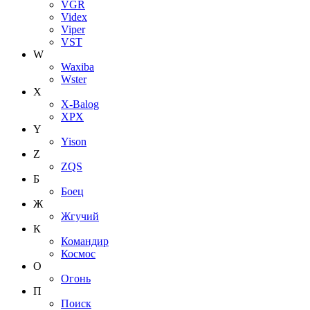
VGR
Videx
Viper
VST
W
Waxiba
Wster
X
X-Balog
XPX
Y
Yison
Z
ZQS
Б
Боец
Ж
Жгучий
К
Командир
Космос
О
Огонь
П
Поиск