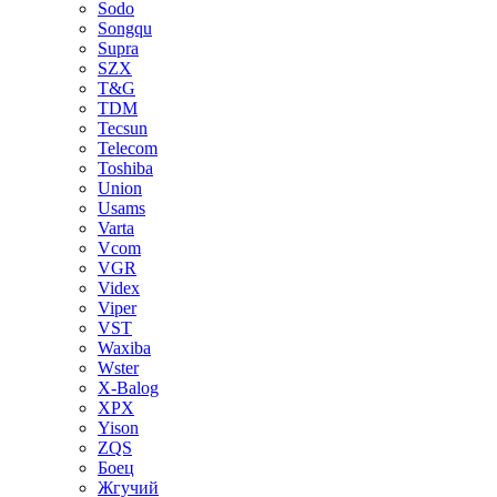
Sodo
Songqu
Supra
SZX
T&G
TDM
Tecsun
Telecom
Toshiba
Union
Usams
Varta
Vcom
VGR
Videx
Viper
VST
Waxiba
Wster
X-Balog
XPX
Yison
ZQS
Боец
Жгучий