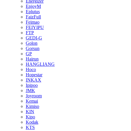
Energizer
EnjoyM
Eplutus
FaizFull
Feimao
FEIYIPU
FTP
GEDI-G
Golon
Gorsun
GP
Hairun
HANGLIANG
Hoco
Hopestar
INKAX
Ipipoo
JMK
Joyroom
Kemai
Kimiso
KIN
Kipo
Kodak
KTS