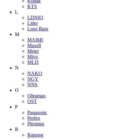
Kodak
KTS
L
LDNIO
Lider
Luxe Bass
M
MAIMI
Maxell
Meier
Mivo
MLD
N
NAKO
NGY
NNS
O
Oltramax
OST
P
Panasonic
Perfeo
Pleomax
R
Raiseng