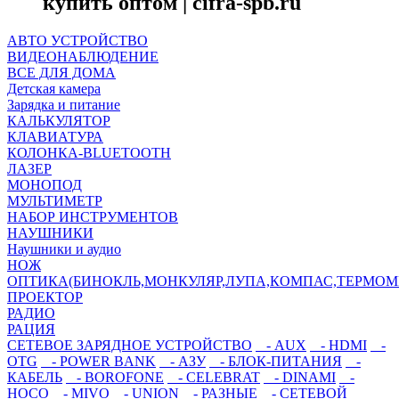
купить оптом | cifra-spb.ru
АВТО УСТРОЙСТВО
ВИДЕОНАБЛЮДЕНИЕ
ВСЕ ДЛЯ ДОМА
Детская камера
Зарядка и питание
КАЛЬКУЛЯТОР
КЛАВИАТУРА
КОЛОНКА-BLUETOOTH
ЛАЗЕР
МОНОПОД
МУЛЬТИМЕТР
НАБОР ИНСТРУМЕНТОВ
НАУШНИКИ
Наушники и аудио
НОЖ
ОПТИКА(БИНОКЛЬ,МОНКУЛЯР,ЛУПА,КОМПАС,ТЕРМОМ
ПРОЕКТОР
РАДИО
РАЦИЯ
СЕТЕВОЕ ЗАРЯДНОЕ УСТРОЙСТВО
- AUX
- HDMI
-
OTG
- POWER BANK
- АЗУ
- БЛОК-ПИТАНИЯ
-
КАБЕЛЬ
- BOROFONE
- CELEBRAT
- DINAMI
-
HOCO
- MIVO
- UNION
- РАЗНЫЕ
- СЕТЕВОЙ