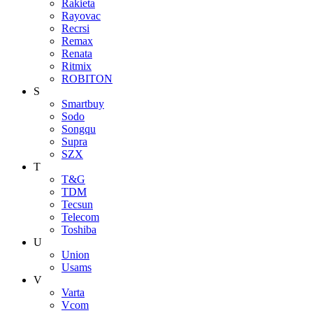
Rakieta
Rayovac
Recrsi
Remax
Renata
Ritmix
ROBITON
S
Smartbuy
Sodo
Songqu
Supra
SZX
T
T&G
TDM
Tecsun
Telecom
Toshiba
U
Union
Usams
V
Varta
Vcom