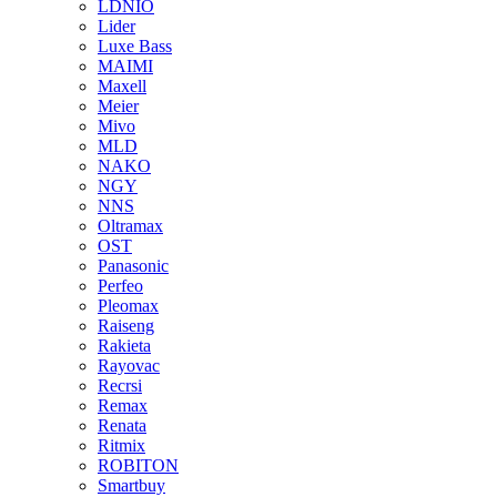
LDNIO
Lider
Luxe Bass
MAIMI
Maxell
Meier
Mivo
MLD
NAKO
NGY
NNS
Oltramax
OST
Panasonic
Perfeo
Pleomax
Raiseng
Rakieta
Rayovac
Recrsi
Remax
Renata
Ritmix
ROBITON
Smartbuy