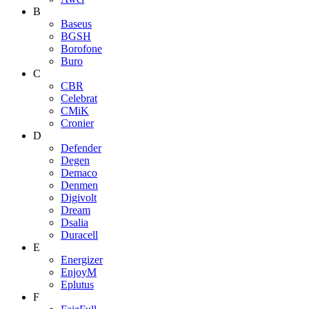
B
Baseus
BGSH
Borofone
Buro
C
CBR
Celebrat
CMiK
Cronier
D
Defender
Degen
Demaco
Denmen
Digivolt
Dream
Dsalia
Duracell
E
Energizer
EnjoyM
Eplutus
F