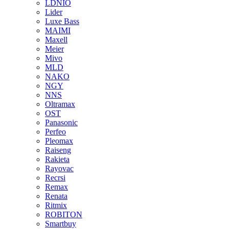
LDNIO
Lider
Luxe Bass
MAIMI
Maxell
Meier
Mivo
MLD
NAKO
NGY
NNS
Oltramax
OST
Panasonic
Perfeo
Pleomax
Raiseng
Rakieta
Rayovac
Recrsi
Remax
Renata
Ritmix
ROBITON
Smartbuy