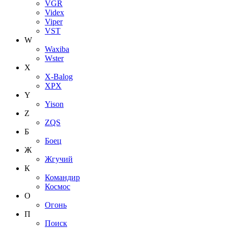
VGR
Videx
Viper
VST
W
Waxiba
Wster
X
X-Balog
XPX
Y
Yison
Z
ZQS
Б
Боец
Ж
Жгучий
К
Командир
Космос
О
Огонь
П
Поиск