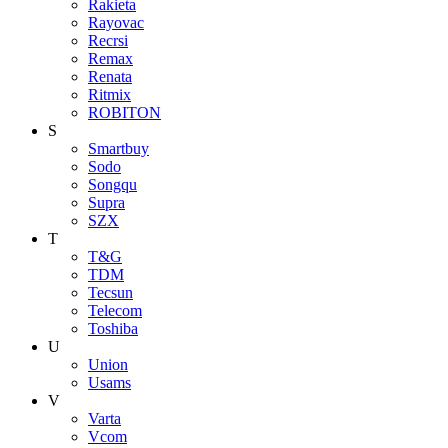
Rakieta
Rayovac
Recrsi
Remax
Renata
Ritmix
ROBITON
S
Smartbuy
Sodo
Songqu
Supra
SZX
T
T&G
TDM
Tecsun
Telecom
Toshiba
U
Union
Usams
V
Varta
Vcom