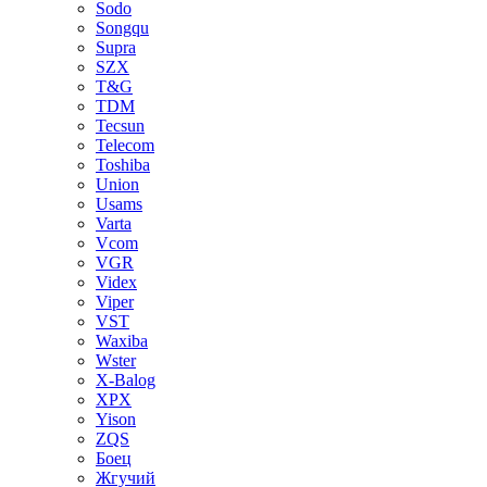
Sodo
Songqu
Supra
SZX
T&G
TDM
Tecsun
Telecom
Toshiba
Union
Usams
Varta
Vcom
VGR
Videx
Viper
VST
Waxiba
Wster
X-Balog
XPX
Yison
ZQS
Боец
Жгучий