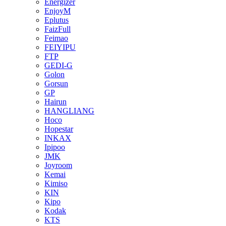
Energizer
EnjoyM
Eplutus
FaizFull
Feimao
FEIYIPU
FTP
GEDI-G
Golon
Gorsun
GP
Hairun
HANGLIANG
Hoco
Hopestar
INKAX
Ipipoo
JMK
Joyroom
Kemai
Kimiso
KIN
Kipo
Kodak
KTS