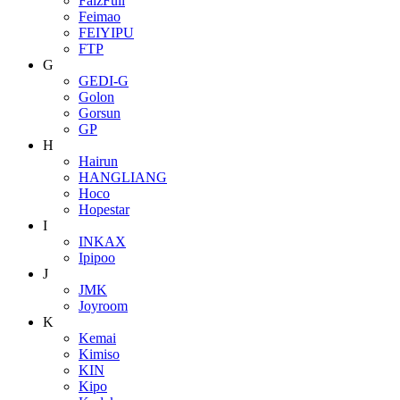
FaizFull
Feimao
FEIYIPU
FTP
G
GEDI-G
Golon
Gorsun
GP
H
Hairun
HANGLIANG
Hoco
Hopestar
I
INKAX
Ipipoo
J
JMK
Joyroom
K
Kemai
Kimiso
KIN
Kipo