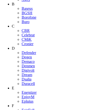
B
Baseus
BGSH
Borofone
Buro
C
CBR
Celebrat
CMiK
Cronier
D
Defender
Degen
Demaco
Denmen
Digivolt
Dream
Dsalia
Duracell
E
Energizer
EnjoyM
Eplutus
F