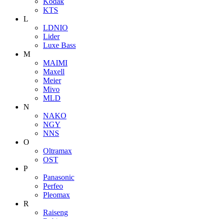
Kodak
KTS
L
LDNIO
Lider
Luxe Bass
M
MAIMI
Maxell
Meier
Mivo
MLD
N
NAKO
NGY
NNS
O
Oltramax
OST
P
Panasonic
Perfeo
Pleomax
R
Raiseng