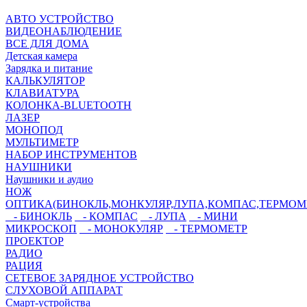
АВТО УСТРОЙСТВО
ВИДЕОНАБЛЮДЕНИЕ
ВСЕ ДЛЯ ДОМА
Детская камера
Зарядка и питание
КАЛЬКУЛЯТОР
КЛАВИАТУРА
КОЛОНКА-BLUETOOTH
ЛАЗЕР
МОНОПОД
МУЛЬТИМЕТР
НАБОР ИНСТРУМЕНТОВ
НАУШНИКИ
Наушники и аудио
НОЖ
ОПТИКА(БИНОКЛЬ,МОНКУЛЯР,ЛУПА,КОМПАС,ТЕРМОМ
- БИНОКЛЬ
- КОМПАС
- ЛУПА
- МИНИ
МИКРОСКОП
- МОНОКУЛЯР
- ТЕРМОМЕТР
ПРОЕКТОР
РАДИО
РАЦИЯ
СЕТЕВОЕ ЗАРЯДНОЕ УСТРОЙСТВО
СЛУХОВОЙ АППАРАТ
Смарт-устройства