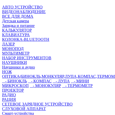
АВТО УСТРОЙСТВО
ВИДЕОНАБЛЮДЕНИЕ
ВСЕ ДЛЯ ДОМА
Детская камера
Зарядка и питание
КАЛЬКУЛЯТОР
КЛАВИАТУРА
КОЛОНКА-BLUETOOTH
ЛАЗЕР
МОНОПОД
МУЛЬТИМЕТР
НАБОР ИНСТРУМЕНТОВ
НАУШНИКИ
Наушники и аудио
НОЖ
ОПТИКА(БИНОКЛЬ,МОНКУЛЯР,ЛУПА,КОМПАС,ТЕРМОМ
- БИНОКЛЬ
- КОМПАС
- ЛУПА
- МИНИ
МИКРОСКОП
- МОНОКУЛЯР
- ТЕРМОМЕТР
ПРОЕКТОР
РАДИО
РАЦИЯ
СЕТЕВОЕ ЗАРЯДНОЕ УСТРОЙСТВО
СЛУХОВОЙ АППАРАТ
Смарт-устройства