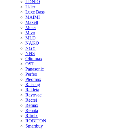
LDNIO
Lider
Luxe Bass
MAIMI
Maxell
Meier
Mivo
MLD
NAKO
NGY
NNS
Oltramax
OST
Panasonic
Perfeo
Pleomax
Raiseng
Rakieta
Rayovac
Recrsi
Remax
Renata
Ritmix
ROBITON
Smartbuy