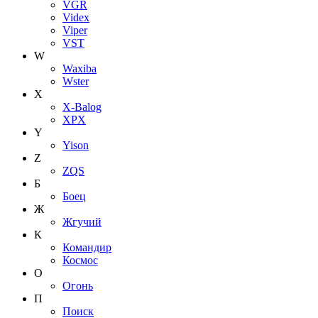
VGR
Videx
Viper
VST
W
Waxiba
Wster
X
X-Balog
XPX
Y
Yison
Z
ZQS
Б
Боец
Ж
Жгучий
К
Командир
Космос
О
Огонь
П
Поиск