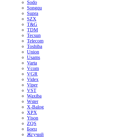
Sodo
Songqu
Supra
SZX
T&G
TDM
Tecsun
Telecom
Toshiba
Union
Usams
Varta
Vcom
VGR
Videx
Viper
VST
Waxiba
Wster
X-Balog
XPX
Yison
ZQS
Боец
Жгучий