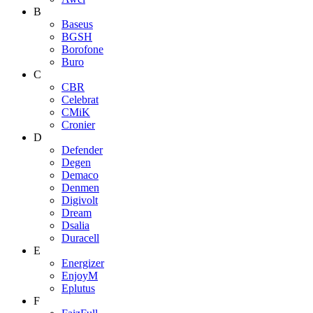
B
Baseus
BGSH
Borofone
Buro
C
CBR
Celebrat
CMiK
Cronier
D
Defender
Degen
Demaco
Denmen
Digivolt
Dream
Dsalia
Duracell
E
Energizer
EnjoyM
Eplutus
F