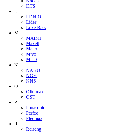
Kodak
KTS
L
LDNIO
Lider
Luxe Bass
M
MAIMI
Maxell
Meier
Mivo
MLD
N
NAKO
NGY
NNS
O
Oltramax
OST
P
Panasonic
Perfeo
Pleomax
R
Raiseng