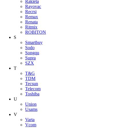
Rakieta
Rayovac
Recrsi
Remax
Renata
Ritmix
ROBITON
S
Smartbuy
Sodo
Songqu
Supra
SZX
T
T&G
TDM
Tecsun
Telecom
Toshiba
U
Union
Usams
V
Varta
Vcom