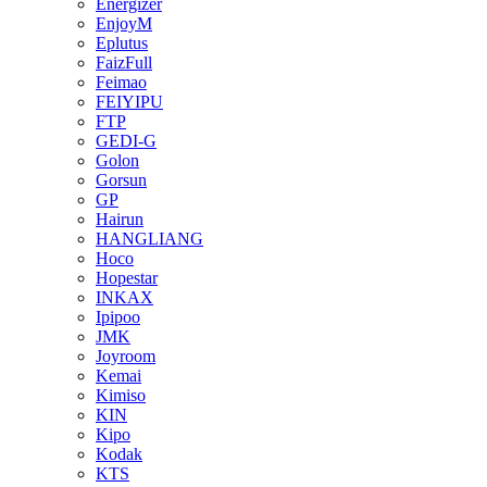
Energizer
EnjoyM
Eplutus
FaizFull
Feimao
FEIYIPU
FTP
GEDI-G
Golon
Gorsun
GP
Hairun
HANGLIANG
Hoco
Hopestar
INKAX
Ipipoo
JMK
Joyroom
Kemai
Kimiso
KIN
Kipo
Kodak
KTS