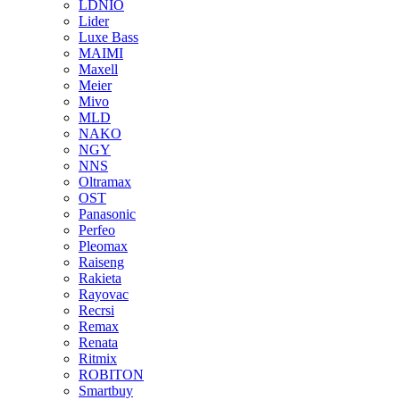
LDNIO
Lider
Luxe Bass
MAIMI
Maxell
Meier
Mivo
MLD
NAKO
NGY
NNS
Oltramax
OST
Panasonic
Perfeo
Pleomax
Raiseng
Rakieta
Rayovac
Recrsi
Remax
Renata
Ritmix
ROBITON
Smartbuy