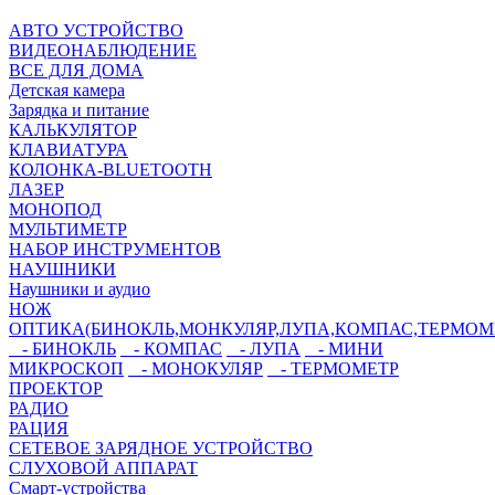
АВТО УСТРОЙСТВО
ВИДЕОНАБЛЮДЕНИЕ
ВСЕ ДЛЯ ДОМА
Детская камера
Зарядка и питание
КАЛЬКУЛЯТОР
КЛАВИАТУРА
КОЛОНКА-BLUETOOTH
ЛАЗЕР
МОНОПОД
МУЛЬТИМЕТР
НАБОР ИНСТРУМЕНТОВ
НАУШНИКИ
Наушники и аудио
НОЖ
ОПТИКА(БИНОКЛЬ,МОНКУЛЯР,ЛУПА,КОМПАС,ТЕРМОМ
- БИНОКЛЬ
- КОМПАС
- ЛУПА
- МИНИ
МИКРОСКОП
- МОНОКУЛЯР
- ТЕРМОМЕТР
ПРОЕКТОР
РАДИО
РАЦИЯ
СЕТЕВОЕ ЗАРЯДНОЕ УСТРОЙСТВО
СЛУХОВОЙ АППАРАТ
Смарт-устройства