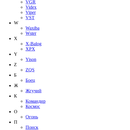
VGR
Videx
Viper
VST
W
Waxiba
Wster
X
X-Balog
XPX
Y
Yison
Z
ZQS
Б
Боец
Ж
Жгучий
К
Командир
Космос
О
Огонь
П
Поиск