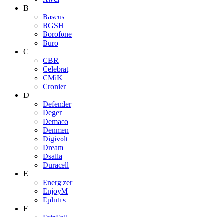
B
Baseus
BGSH
Borofone
Buro
C
CBR
Celebrat
CMiK
Cronier
D
Defender
Degen
Demaco
Denmen
Digivolt
Dream
Dsalia
Duracell
E
Energizer
EnjoyM
Eplutus
F