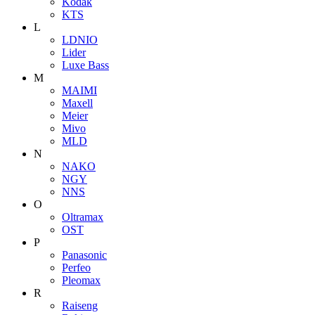
Kodak
KTS
L
LDNIO
Lider
Luxe Bass
M
MAIMI
Maxell
Meier
Mivo
MLD
N
NAKO
NGY
NNS
O
Oltramax
OST
P
Panasonic
Perfeo
Pleomax
R
Raiseng