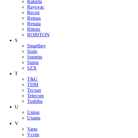
Rakieta
Rayovac
Recrsi
Remax
Renata
Ritmix
ROBITON
S
Smartbuy
Sodo
Songqu
Supra
SZX
T
T&G
TDM
Tecsun
Telecom
Toshiba
U
Union
Usams
V
Varta
Vcom