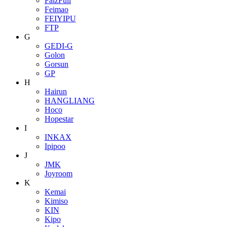
FaizFull
Feimao
FEIYIPU
FTP
G
GEDI-G
Golon
Gorsun
GP
H
Hairun
HANGLIANG
Hoco
Hopestar
I
INKAX
Ipipoo
J
JMK
Joyroom
K
Kemai
Kimiso
KIN
Kipo