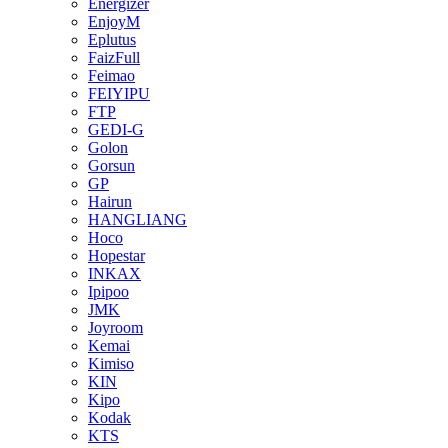
Energizer
EnjoyM
Eplutus
FaizFull
Feimao
FEIYIPU
FTP
GEDI-G
Golon
Gorsun
GP
Hairun
HANGLIANG
Hoco
Hopestar
INKAX
Ipipoo
JMK
Joyroom
Kemai
Kimiso
KIN
Kipo
Kodak
KTS