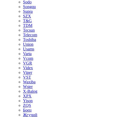
Sodo
Songqu
Supra
SZX
T&G
TDM
Tecsun
Telecom
Toshiba
Union
Usams
Varta
Vcom
VGR
Videx
Viper
VST
Waxiba
Wster
X-Balog
XPX
Yison
ZQS
Боец
Жгучий