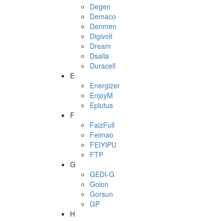
Degen
Demaco
Denmen
Digivolt
Dream
Dsalia
Duracell
E
Energizer
EnjoyM
Eplutus
F
FaizFull
Feimao
FEIYIPU
FTP
G
GEDI-G
Golon
Gorsun
GP
H