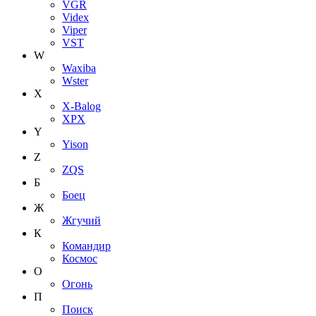
VGR
Videx
Viper
VST
W
Waxiba
Wster
X
X-Balog
XPX
Y
Yison
Z
ZQS
Б
Боец
Ж
Жгучий
К
Командир
Космос
О
Огонь
П
Поиск