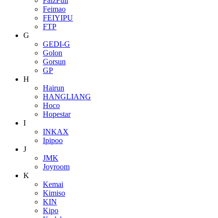
FaizFull
Feimao
FEIYIPU
FTP
G
GEDI-G
Golon
Gorsun
GP
H
Hairun
HANGLIANG
Hoco
Hopestar
I
INKAX
Ipipoo
J
JMK
Joyroom
K
Kemai
Kimiso
KIN
Kipo