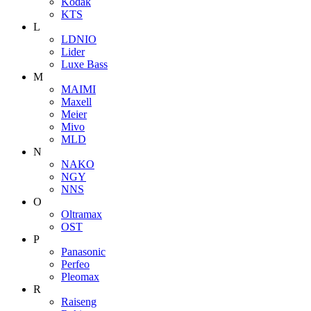
Kodak
KTS
L
LDNIO
Lider
Luxe Bass
M
MAIMI
Maxell
Meier
Mivo
MLD
N
NAKO
NGY
NNS
O
Oltramax
OST
P
Panasonic
Perfeo
Pleomax
R
Raiseng