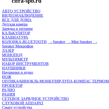
cifra-spb.ru
АВТО УСТРОЙСТВО
ВИДЕОНАБЛЮДЕНИЕ
ВСЕ ДЛЯ ДОМА
Детская камера
Зарядка и питание
КАЛЬКУЛЯТОР
КЛАВИАТУРА
КОЛОНКА-BLUETOOTH
- Speaker
- Mini Speaker
-
Speaker Микрофон
ЛАЗЕР
МОНОПОД
МУЛЬТИМЕТР
НАБОР ИНСТРУМЕНТОВ
НАУШНИКИ
Наушники и аудио
НОЖ
ОПТИКА(БИНОКЛЬ,МОНКУЛЯР,ЛУПА,КОМПАС,ТЕРМОМ
ПРОЕКТОР
РАДИО
РАЦИЯ
СЕТЕВОЕ ЗАРЯДНОЕ УСТРОЙСТВО
СЛУХОВОЙ АППАРАТ
Смарт-устройства