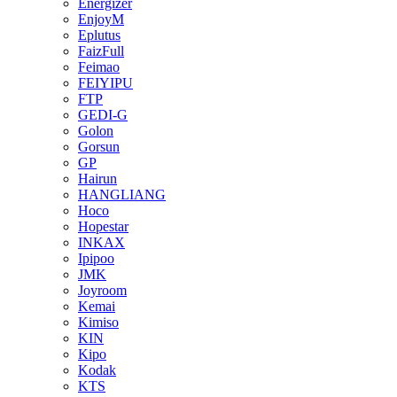
Energizer
EnjoyM
Eplutus
FaizFull
Feimao
FEIYIPU
FTP
GEDI-G
Golon
Gorsun
GP
Hairun
HANGLIANG
Hoco
Hopestar
INKAX
Ipipoo
JMK
Joyroom
Kemai
Kimiso
KIN
Kipo
Kodak
KTS