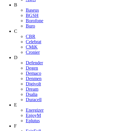
B
Baseus
BGSH
Borofone
Buro
C
CBR
Celebrat
CMiK
Cronier
D
Defender
Degen
Demaco
Denmen
Digivolt
Dream
Dsalia
Duracell
E
Energizer
EnjoyM
Eplutus
F