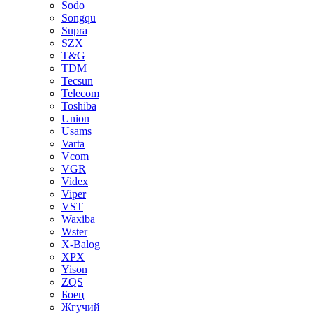
Sodo
Songqu
Supra
SZX
T&G
TDM
Tecsun
Telecom
Toshiba
Union
Usams
Varta
Vcom
VGR
Videx
Viper
VST
Waxiba
Wster
X-Balog
XPX
Yison
ZQS
Боец
Жгучий