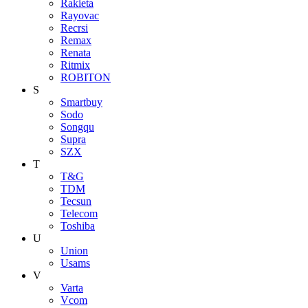
Rakieta
Rayovac
Recrsi
Remax
Renata
Ritmix
ROBITON
S
Smartbuy
Sodo
Songqu
Supra
SZX
T
T&G
TDM
Tecsun
Telecom
Toshiba
U
Union
Usams
V
Varta
Vcom