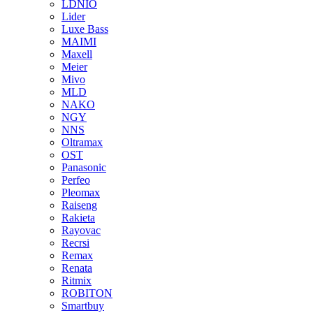
LDNIO
Lider
Luxe Bass
MAIMI
Maxell
Meier
Mivo
MLD
NAKO
NGY
NNS
Oltramax
OST
Panasonic
Perfeo
Pleomax
Raiseng
Rakieta
Rayovac
Recrsi
Remax
Renata
Ritmix
ROBITON
Smartbuy