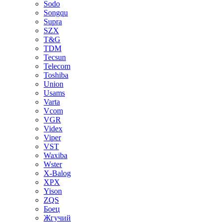
Sodo
Songqu
Supra
SZX
T&G
TDM
Tecsun
Telecom
Toshiba
Union
Usams
Varta
Vcom
VGR
Videx
Viper
VST
Waxiba
Wster
X-Balog
XPX
Yison
ZQS
Боец
Жгучий