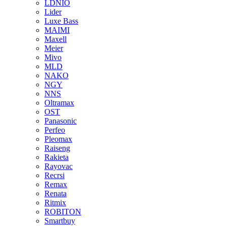
LDNIO
Lider
Luxe Bass
MAIMI
Maxell
Meier
Mivo
MLD
NAKO
NGY
NNS
Oltramax
OST
Panasonic
Perfeo
Pleomax
Raiseng
Rakieta
Rayovac
Recrsi
Remax
Renata
Ritmix
ROBITON
Smartbuy