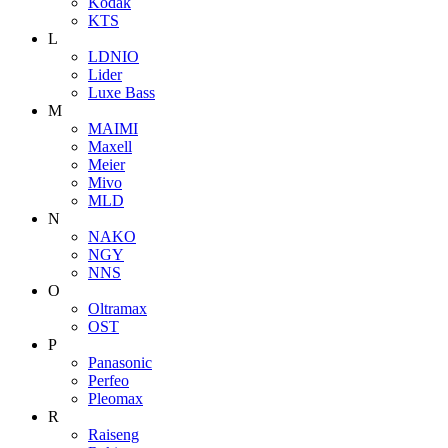
Kodak
KTS
L
LDNIO
Lider
Luxe Bass
M
MAIMI
Maxell
Meier
Mivo
MLD
N
NAKO
NGY
NNS
O
Oltramax
OST
P
Panasonic
Perfeo
Pleomax
R
Raiseng