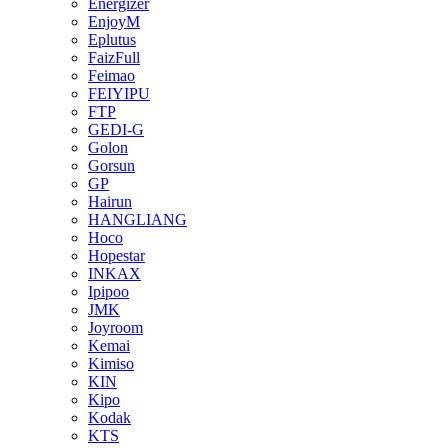
Energizer
EnjoyM
Eplutus
FaizFull
Feimao
FEIYIPU
FTP
GEDI-G
Golon
Gorsun
GP
Hairun
HANGLIANG
Hoco
Hopestar
INKAX
Ipipoo
JMK
Joyroom
Kemai
Kimiso
KIN
Kipo
Kodak
KTS