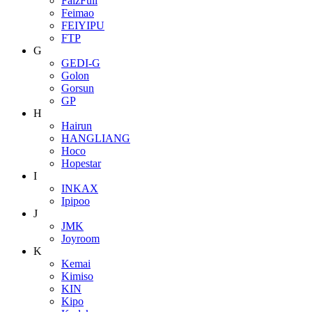
FaizFull
Feimao
FEIYIPU
FTP
G
GEDI-G
Golon
Gorsun
GP
H
Hairun
HANGLIANG
Hoco
Hopestar
I
INKAX
Ipipoo
J
JMK
Joyroom
K
Kemai
Kimiso
KIN
Kipo