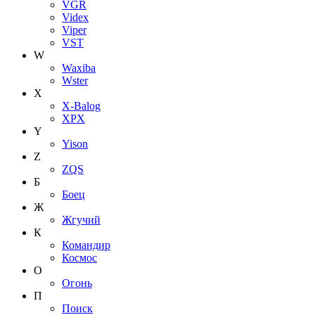
VGR
Videx
Viper
VST
W
Waxiba
Wster
X
X-Balog
XPX
Y
Yison
Z
ZQS
Б
Боец
Ж
Жгучий
К
Командир
Космос
О
Огонь
П
Поиск