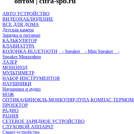
оптом | cifra-spb.ru
АВТО УСТРОЙСТВО
ВИДЕОНАБЛЮДЕНИЕ
ВСЕ ДЛЯ ДОМА
Детская камера
Зарядка и питание
КАЛЬКУЛЯТОР
КЛАВИАТУРА
КОЛОНКА-BLUETOOTH
- Speaker
- Mini Speaker
-
Speaker Микрофон
ЛАЗЕР
МОНОПОД
МУЛЬТИМЕТР
НАБОР ИНСТРУМЕНТОВ
НАУШНИКИ
Наушники и аудио
НОЖ
ОПТИКА(БИНОКЛЬ,МОНКУЛЯР,ЛУПА,КОМПАС,ТЕРМОМ
ПРОЕКТОР
РАДИО
РАЦИЯ
СЕТЕВОЕ ЗАРЯДНОЕ УСТРОЙСТВО
СЛУХОВОЙ АППАРАТ
Смарт-устройства