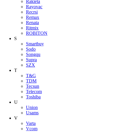
Rakieta
Rayovac
Recrsi
Remax
Renata
Ritmix
ROBITON
S
Smartbuy
Sodo
Songqu
Supra
SZX
T
T&G
TDM
Tecsun
Telecom
Toshiba
U
Union
Usams
V
Varta
Vcom