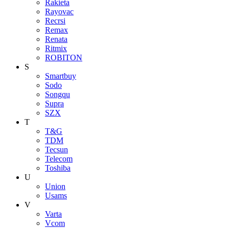
Rakieta
Rayovac
Recrsi
Remax
Renata
Ritmix
ROBITON
S
Smartbuy
Sodo
Songqu
Supra
SZX
T
T&G
TDM
Tecsun
Telecom
Toshiba
U
Union
Usams
V
Varta
Vcom