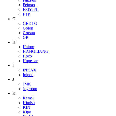
FaizFull
Feimao
FEIYIPU
FTP
G
GEDI-G
Golon
Gorsun
GP
H
Hairun
HANGLIANG
Hoco
Hopestar
I
INKAX
Ipipoo
J
JMK
Joyroom
K
Kemai
Kimiso
KIN
Kipo