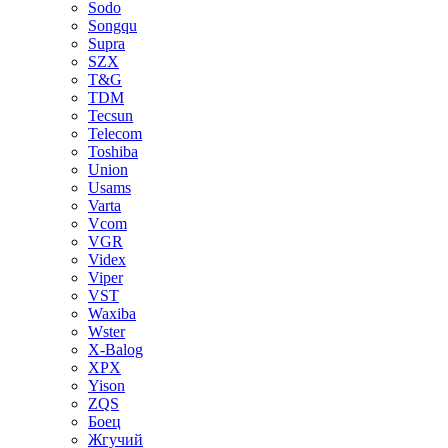
Sodo
Songqu
Supra
SZX
T&G
TDM
Tecsun
Telecom
Toshiba
Union
Usams
Varta
Vcom
VGR
Videx
Viper
VST
Waxiba
Wster
X-Balog
XPX
Yison
ZQS
Боец
Жгучий