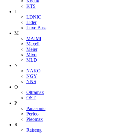
Kodak
KTS
L
LDNIO
Lider
Luxe Bass
M
MAIMI
Maxell
Meier
Mivo
MLD
N
NAKO
NGY
NNS
O
Oltramax
OST
P
Panasonic
Perfeo
Pleomax
R
Raiseng