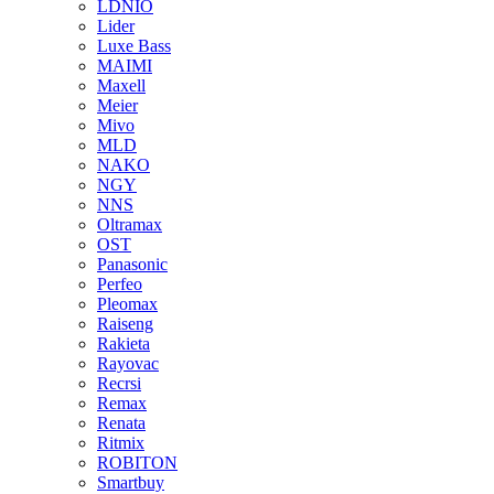
LDNIO
Lider
Luxe Bass
MAIMI
Maxell
Meier
Mivo
MLD
NAKO
NGY
NNS
Oltramax
OST
Panasonic
Perfeo
Pleomax
Raiseng
Rakieta
Rayovac
Recrsi
Remax
Renata
Ritmix
ROBITON
Smartbuy