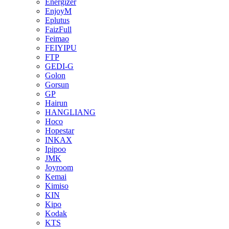
Energizer
EnjoyM
Eplutus
FaizFull
Feimao
FEIYIPU
FTP
GEDI-G
Golon
Gorsun
GP
Hairun
HANGLIANG
Hoco
Hopestar
INKAX
Ipipoo
JMK
Joyroom
Kemai
Kimiso
KIN
Kipo
Kodak
KTS