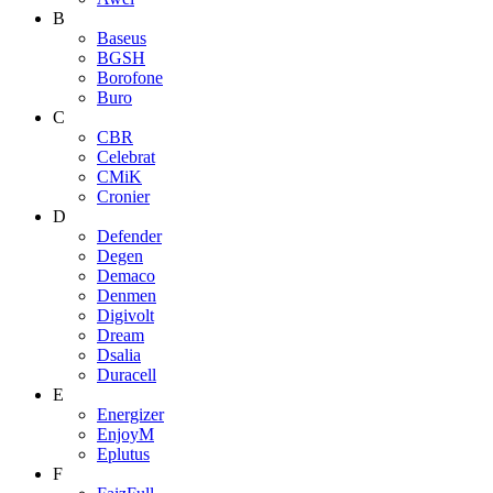
B
Baseus
BGSH
Borofone
Buro
C
CBR
Celebrat
CMiK
Cronier
D
Defender
Degen
Demaco
Denmen
Digivolt
Dream
Dsalia
Duracell
E
Energizer
EnjoyM
Eplutus
F