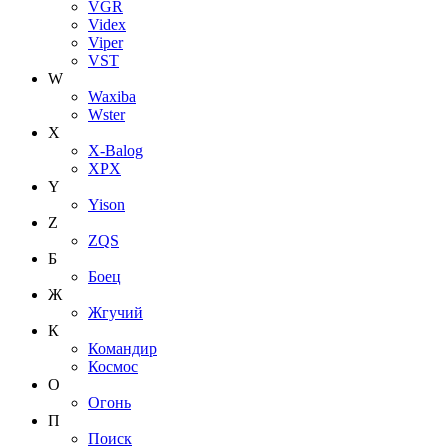
VGR
Videx
Viper
VST
W
Waxiba
Wster
X
X-Balog
XPX
Y
Yison
Z
ZQS
Б
Боец
Ж
Жгучий
К
Командир
Космос
О
Огонь
П
Поиск