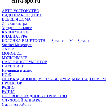
cifra-spb.ru
АВТО УСТРОЙСТВО
ВИДЕОНАБЛЮДЕНИЕ
ВСЕ ДЛЯ ДОМА
Детская камера
Зарядка и питание
КАЛЬКУЛЯТОР
КЛАВИАТУРА
КОЛОНКА-BLUETOOTH
- Speaker
- Mini Speaker
-
Speaker Микрофон
ЛАЗЕР
МОНОПОД
МУЛЬТИМЕТР
НАБОР ИНСТРУМЕНТОВ
НАУШНИКИ
Наушники и аудио
НОЖ
ОПТИКА(БИНОКЛЬ,МОНКУЛЯР,ЛУПА,КОМПАС,ТЕРМОМ
ПРОЕКТОР
РАДИО
РАЦИЯ
СЕТЕВОЕ ЗАРЯДНОЕ УСТРОЙСТВО
СЛУХОВОЙ АППАРАТ
Смарт-устройства