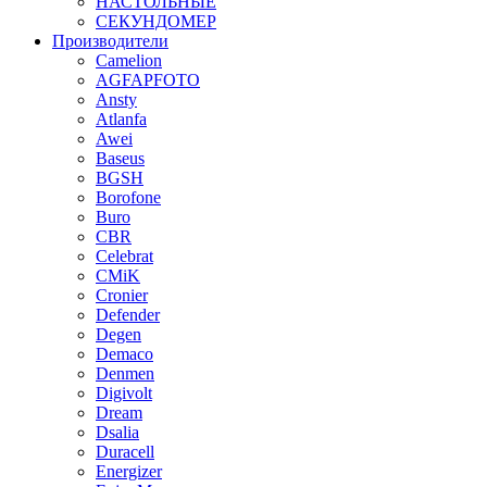
НАСТОЛЬНЫЕ
СЕКУНДОМЕР
Производители
Camelion
AGFAPFOTO
Ansty
Atlanfa
Awei
Baseus
BGSH
Borofone
Buro
CBR
Celebrat
CMiK
Cronier
Defender
Degen
Demaco
Denmen
Digivolt
Dream
Dsalia
Duracell
Energizer