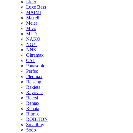
Lider
Luxe Bass
MAIMI
Maxell
Meier
Mivo
MLD
NAKO
NGY
NNS
Oltramax
OST
Panasonic
Perfeo
Pleomax
Raiseng
Rakieta
Rayovac
Recrsi
Remax
Renata
Ritmix
ROBITON
Smartbuy
Sodo