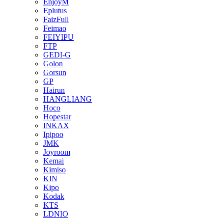
EnjoyM
Eplutus
FaizFull
Feimao
FEIYIPU
FTP
GEDI-G
Golon
Gorsun
GP
Hairun
HANGLIANG
Hoco
Hopestar
INKAX
Ipipoo
JMK
Joyroom
Kemai
Kimiso
KIN
Kipo
Kodak
KTS
LDNIO