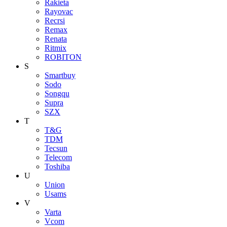
Rakieta
Rayovac
Recrsi
Remax
Renata
Ritmix
ROBITON
S
Smartbuy
Sodo
Songqu
Supra
SZX
T
T&G
TDM
Tecsun
Telecom
Toshiba
U
Union
Usams
V
Varta
Vcom