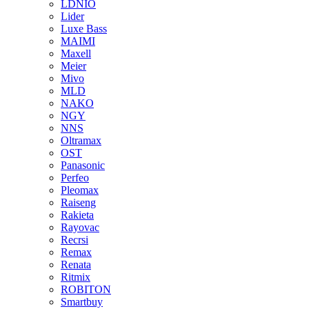
LDNIO
Lider
Luxe Bass
MAIMI
Maxell
Meier
Mivo
MLD
NAKO
NGY
NNS
Oltramax
OST
Panasonic
Perfeo
Pleomax
Raiseng
Rakieta
Rayovac
Recrsi
Remax
Renata
Ritmix
ROBITON
Smartbuy