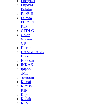
Energizer
EnjoyM
Eplutus
FaizFull
Feimao
FEIYIPU
FTP
GEDI-G
Golon
Gorsun
GP
Hairun
HANGLIANG
Hoco
Hopestar
INKAX
Ipipoo
JMK
Joyroom
Kemai
Kimiso
KIN
Kipo
Kodak
KTS