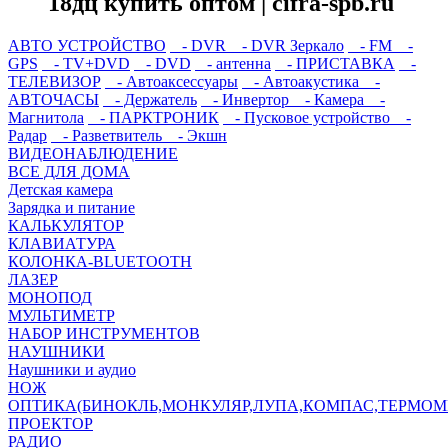
18дц купить оптом | cifra-spb.ru
АВТО УСТРОЙСТВО
- DVR
- DVR Зеркало
- FM
-
GPS
- TV+DVD
- DVD
- антенна
- ПРИСТАВКА
-
ТЕЛЕВИЗОР
- Автоаксессуары
- Автоакустика
-
АВТОЧАСЫ
- Держатель
- Инвертор
- Камера
-
Магнитола
- ПАРКТРОНИК
- Пусковое устройство
-
Радар
- Разветвитель
- Экшн
ВИДЕОНАБЛЮДЕНИЕ
ВСЕ ДЛЯ ДОМА
Детская камера
Зарядка и питание
КАЛЬКУЛЯТОР
КЛАВИАТУРА
КОЛОНКА-BLUETOOTH
ЛАЗЕР
МОНОПОД
МУЛЬТИМЕТР
НАБОР ИНСТРУМЕНТОВ
НАУШНИКИ
Наушники и аудио
НОЖ
ОПТИКА(БИНОКЛЬ,МОНКУЛЯР,ЛУПА,КОМПАС,ТЕРМОМ
ПРОЕКТОР
РАДИО