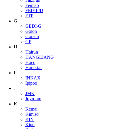
FaizFull
Feimao
FEIYIPU
FTP
G
GEDI-G
Golon
Gorsun
GP
H
Hairun
HANGLIANG
Hoco
Hopestar
I
INKAX
Ipipoo
J
JMK
Joyroom
K
Kemai
Kimiso
KIN
Kipo