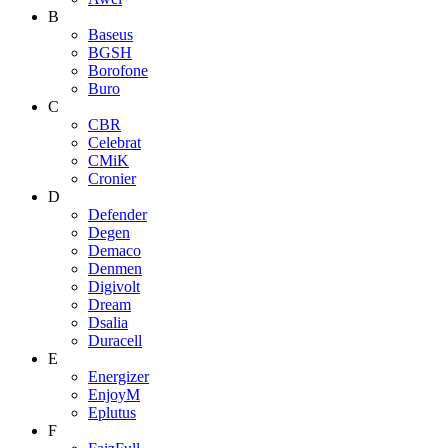
B
Baseus
BGSH
Borofone
Buro
C
CBR
Celebrat
CMiK
Cronier
D
Defender
Degen
Demaco
Denmen
Digivolt
Dream
Dsalia
Duracell
E
Energizer
EnjoyM
Eplutus
F