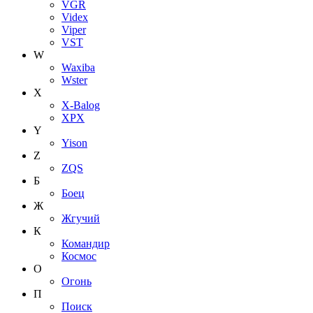
VGR
Videx
Viper
VST
W
Waxiba
Wster
X
X-Balog
XPX
Y
Yison
Z
ZQS
Б
Боец
Ж
Жгучий
К
Командир
Космос
О
Огонь
П
Поиск