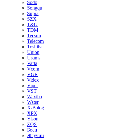
Sodo
Songqu
Supra
SZX
T&G
TDM
Tecsun
Telecom
Toshiba
Union
Usams
Varta
Vcom
VGR
Videx
Viper
VST
Waxiba
Wster
X-Balog
XPX
Yison
ZQS
Боец
Жгучий