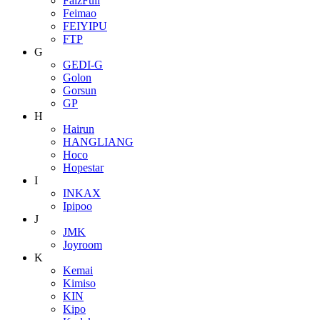
FaizFull
Feimao
FEIYIPU
FTP
G
GEDI-G
Golon
Gorsun
GP
H
Hairun
HANGLIANG
Hoco
Hopestar
I
INKAX
Ipipoo
J
JMK
Joyroom
K
Kemai
Kimiso
KIN
Kipo