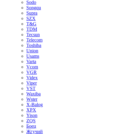
Sodo
Songqu
Supra
SZX
T&G
TDM
Tecsun
Telecom
Toshiba
Union
Usams
Varta
Vcom
VGR
Videx
Viper
VST
Waxiba
Wster
X-Balog
XPX
Yison
ZQS
Боец
Жгучий