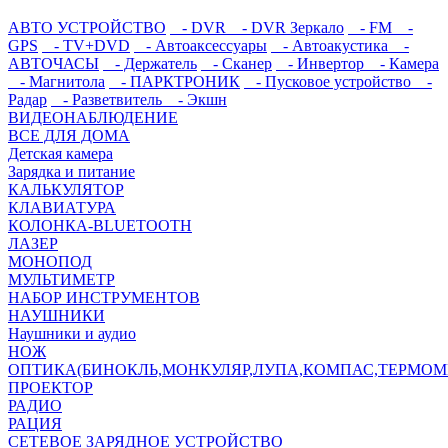
АВТО УСТРОЙСТВО
- DVR
- DVR Зеркало
- FM
-
GPS
- TV+DVD
- Автоаксессуары
- Автоакустика
-
АВТОЧАСЫ
- Держатель
- Сканер
- Инвертор
- Камера
- Магнитола
- ПАРКТРОНИК
- Пусковое устройство
-
Радар
- Разветвитель
- Экшн
ВИДЕОНАБЛЮДЕНИЕ
ВСЕ ДЛЯ ДОМА
Детская камера
Зарядка и питание
КАЛЬКУЛЯТОР
КЛАВИАТУРА
КОЛОНКА-BLUETOOTH
ЛАЗЕР
МОНОПОД
МУЛЬТИМЕТР
НАБОР ИНСТРУМЕНТОВ
НАУШНИКИ
Наушники и аудио
НОЖ
ОПТИКА(БИНОКЛЬ,МОНКУЛЯР,ЛУПА,КОМПАС,ТЕРМОМ
ПРОЕКТОР
РАДИО
РАЦИЯ
СЕТЕВОЕ ЗАРЯДНОЕ УСТРОЙСТВО