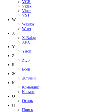
VGR
Videx
Viper
VST
W
Waxiba
Wster
X
X-Balog
XPX
Y
Yison
Z
ZQS
Б
Боец
Ж
Жгучий
К
Командир
Космос
О
Огонь
П
Поиск