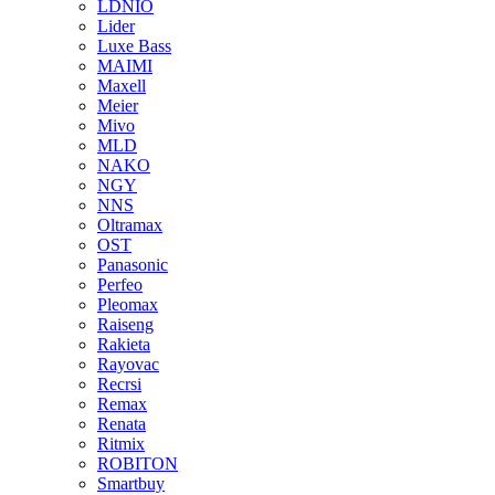
LDNIO
Lider
Luxe Bass
MAIMI
Maxell
Meier
Mivo
MLD
NAKO
NGY
NNS
Oltramax
OST
Panasonic
Perfeo
Pleomax
Raiseng
Rakieta
Rayovac
Recrsi
Remax
Renata
Ritmix
ROBITON
Smartbuy