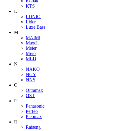
Kodak
KTS
L
LDNIO
Lider
Luxe Bass
M
MAIMI
Maxell
Meier
Mivo
MLD
N
NAKO
NGY
NNS
O
Oltramax
OST
P
Panasonic
Perfeo
Pleomax
R
Raiseng