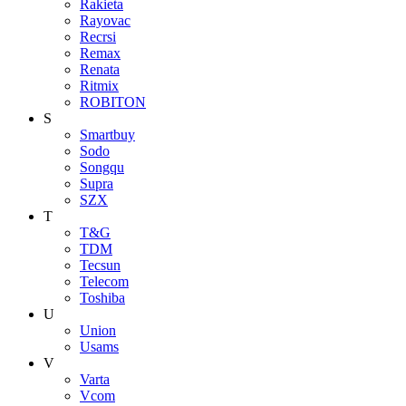
Rakieta
Rayovac
Recrsi
Remax
Renata
Ritmix
ROBITON
S
Smartbuy
Sodo
Songqu
Supra
SZX
T
T&G
TDM
Tecsun
Telecom
Toshiba
U
Union
Usams
V
Varta
Vcom