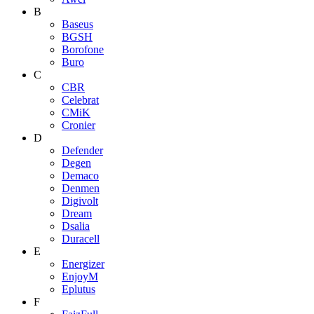
B
Baseus
BGSH
Borofone
Buro
C
CBR
Celebrat
CMiK
Cronier
D
Defender
Degen
Demaco
Denmen
Digivolt
Dream
Dsalia
Duracell
E
Energizer
EnjoyM
Eplutus
F