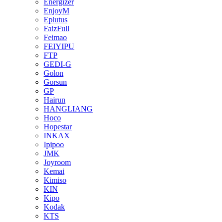
Energizer
EnjoyM
Eplutus
FaizFull
Feimao
FEIYIPU
FTP
GEDI-G
Golon
Gorsun
GP
Hairun
HANGLIANG
Hoco
Hopestar
INKAX
Ipipoo
JMK
Joyroom
Kemai
Kimiso
KIN
Kipo
Kodak
KTS