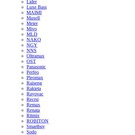
Lider
Luxe Bass
MAIMI
Maxell
Meier
Mivo
MLD
NAKO
NGY
NNS
Oltramax
OST
Panasonic
Perfeo
Pleomax
Raiseng
Rakieta
Rayovac
Recrsi
Remax
Renata
Ritmix
ROBITON
Smartbuy
Sodo