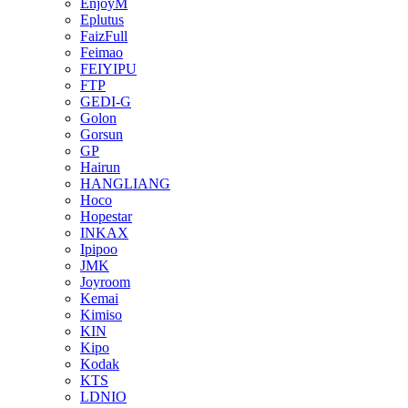
EnjoyM
Eplutus
FaizFull
Feimao
FEIYIPU
FTP
GEDI-G
Golon
Gorsun
GP
Hairun
HANGLIANG
Hoco
Hopestar
INKAX
Ipipoo
JMK
Joyroom
Kemai
Kimiso
KIN
Kipo
Kodak
KTS
LDNIO