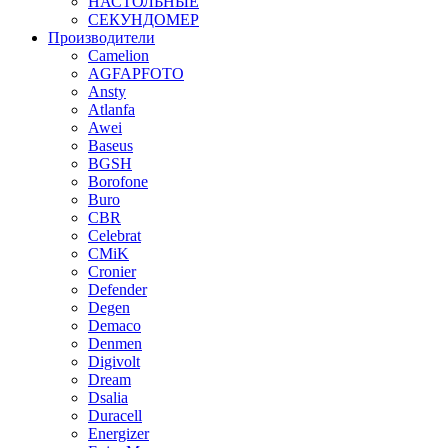
НАСТОЛЬНЫЕ
СЕКУНДОМЕР
Производители
Camelion
AGFAPFOTO
Ansty
Atlanfa
Awei
Baseus
BGSH
Borofone
Buro
CBR
Celebrat
CMiK
Cronier
Defender
Degen
Demaco
Denmen
Digivolt
Dream
Dsalia
Duracell
Energizer