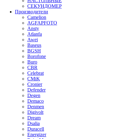
НАСТОЛЬНЫЕ
СЕКУНДОМЕР
Производители
Camelion
AGFAPFOTO
Ansty
Atlanfa
Awei
Baseus
BGSH
Borofone
Buro
CBR
Celebrat
CMiK
Cronier
Defender
Degen
Demaco
Denmen
Digivolt
Dream
Dsalia
Duracell
Energizer