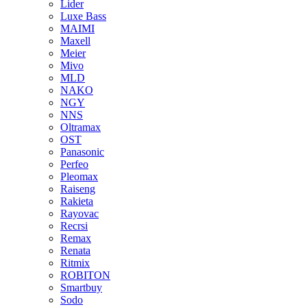
Lider
Luxe Bass
MAIMI
Maxell
Meier
Mivo
MLD
NAKO
NGY
NNS
Oltramax
OST
Panasonic
Perfeo
Pleomax
Raiseng
Rakieta
Rayovac
Recrsi
Remax
Renata
Ritmix
ROBITON
Smartbuy
Sodo