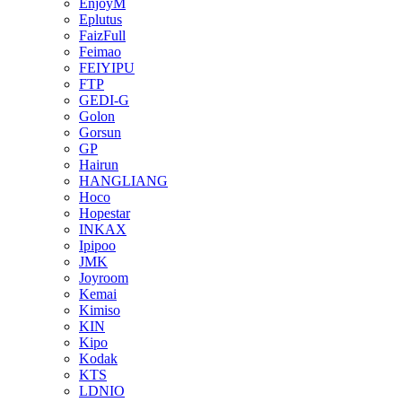
EnjoyM
Eplutus
FaizFull
Feimao
FEIYIPU
FTP
GEDI-G
Golon
Gorsun
GP
Hairun
HANGLIANG
Hoco
Hopestar
INKAX
Ipipoo
JMK
Joyroom
Kemai
Kimiso
KIN
Kipo
Kodak
KTS
LDNIO