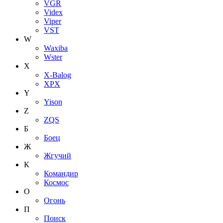
VGR
Videx
Viper
VST
W
Waxiba
Wster
X
X-Balog
XPX
Y
Yison
Z
ZQS
Б
Боец
Ж
Жгучий
К
Командир
Космос
О
Огонь
П
Поиск