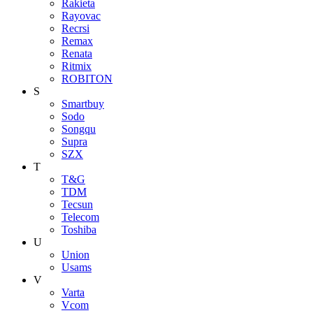
Rakieta
Rayovac
Recrsi
Remax
Renata
Ritmix
ROBITON
S
Smartbuy
Sodo
Songqu
Supra
SZX
T
T&G
TDM
Tecsun
Telecom
Toshiba
U
Union
Usams
V
Varta
Vcom