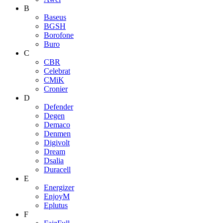
B
Baseus
BGSH
Borofone
Buro
C
CBR
Celebrat
CMiK
Cronier
D
Defender
Degen
Demaco
Denmen
Digivolt
Dream
Dsalia
Duracell
E
Energizer
EnjoyM
Eplutus
F