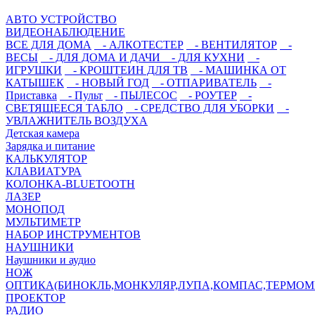
АВТО УСТРОЙСТВО
ВИДЕОНАБЛЮДЕНИЕ
ВСЕ ДЛЯ ДОМА
- АЛКОТЕСТЕР
- ВЕНТИЛЯТОР
-
ВЕСЫ
- ДЛЯ ДОМА И ДАЧИ
- ДЛЯ КУХНИ
-
ИГРУШКИ
- КРОШТЕИН ДЛЯ ТВ
- МАШИНКА ОТ
КАТЫШЕК
- НОВЫЙ ГОД
- ОТПАРИВАТЕЛЬ
-
Приставка
- Пульт
- ПЫЛЕСОС
- РОУТЕР
-
СВЕТЯЩЕЕСЯ ТАБЛО
- СРЕДСТВО ДЛЯ УБОРКИ
-
УВЛАЖНИТЕЛЬ ВОЗДУХА
Детская камера
Зарядка и питание
КАЛЬКУЛЯТОР
КЛАВИАТУРА
КОЛОНКА-BLUETOOTH
ЛАЗЕР
МОНОПОД
МУЛЬТИМЕТР
НАБОР ИНСТРУМЕНТОВ
НАУШНИКИ
Наушники и аудио
НОЖ
ОПТИКА(БИНОКЛЬ,МОНКУЛЯР,ЛУПА,КОМПАС,ТЕРМОМ
ПРОЕКТОР
РАДИО