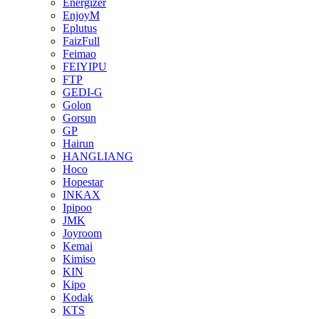
Energizer
EnjoyM
Eplutus
FaizFull
Feimao
FEIYIPU
FTP
GEDI-G
Golon
Gorsun
GP
Hairun
HANGLIANG
Hoco
Hopestar
INKAX
Ipipoo
JMK
Joyroom
Kemai
Kimiso
KIN
Kipo
Kodak
KTS