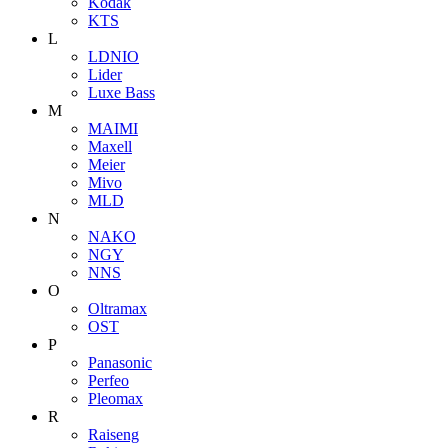
Kodak
KTS
L
LDNIO
Lider
Luxe Bass
M
MAIMI
Maxell
Meier
Mivo
MLD
N
NAKO
NGY
NNS
O
Oltramax
OST
P
Panasonic
Perfeo
Pleomax
R
Raiseng