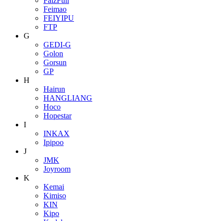
FaizFull
Feimao
FEIYIPU
FTP
G
GEDI-G
Golon
Gorsun
GP
H
Hairun
HANGLIANG
Hoco
Hopestar
I
INKAX
Ipipoo
J
JMK
Joyroom
K
Kemai
Kimiso
KIN
Kipo