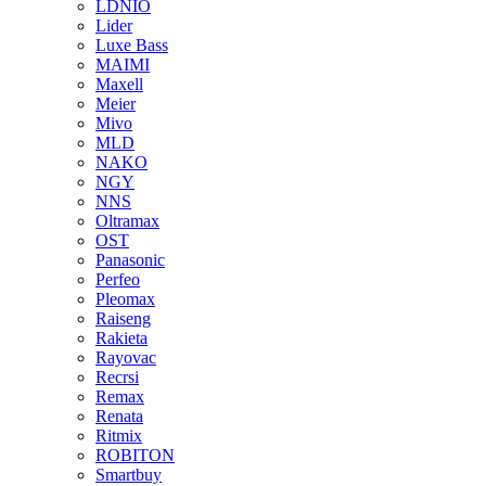
LDNIO
Lider
Luxe Bass
MAIMI
Maxell
Meier
Mivo
MLD
NAKO
NGY
NNS
Oltramax
OST
Panasonic
Perfeo
Pleomax
Raiseng
Rakieta
Rayovac
Recrsi
Remax
Renata
Ritmix
ROBITON
Smartbuy