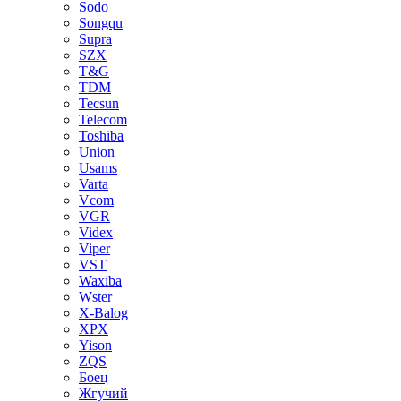
Sodo
Songqu
Supra
SZX
T&G
TDM
Tecsun
Telecom
Toshiba
Union
Usams
Varta
Vcom
VGR
Videx
Viper
VST
Waxiba
Wster
X-Balog
XPX
Yison
ZQS
Боец
Жгучий