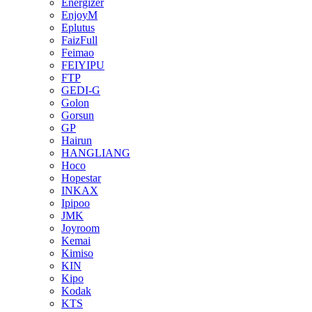
Energizer
EnjoyM
Eplutus
FaizFull
Feimao
FEIYIPU
FTP
GEDI-G
Golon
Gorsun
GP
Hairun
HANGLIANG
Hoco
Hopestar
INKAX
Ipipoo
JMK
Joyroom
Kemai
Kimiso
KIN
Kipo
Kodak
KTS