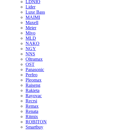
LDNIO
Lider
Luxe Bass
MAIMI
Maxell
Meier
Mivo
MLD
NAKO
NGY
NNS
Oltramax
OST
Panasonic
Perfeo
Pleomax
Raiseng
Rakieta
Rayovac
Recrsi
Remax
Renata
Ritmix
ROBITON
Smartbuy