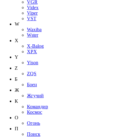
VGR
Videx
Viper
VST
W
Waxiba
Wster
X
X-Balog
XPX
Y
Yison
Z
ZQS
Б
Боец
Ж
Жгучий
К
Командир
Космос
О
Огонь
П
Поиск