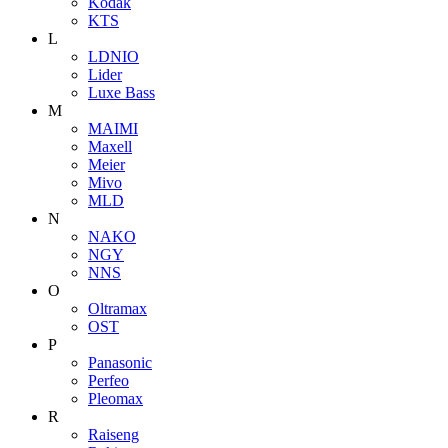
Kodak
KTS
L
LDNIO
Lider
Luxe Bass
M
MAIMI
Maxell
Meier
Mivo
MLD
N
NAKO
NGY
NNS
O
Oltramax
OST
P
Panasonic
Perfeo
Pleomax
R
Raiseng