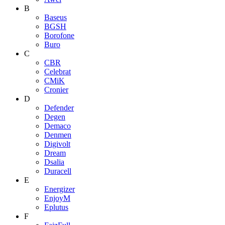
B
Baseus
BGSH
Borofone
Buro
C
CBR
Celebrat
CMiK
Cronier
D
Defender
Degen
Demaco
Denmen
Digivolt
Dream
Dsalia
Duracell
E
Energizer
EnjoyM
Eplutus
F