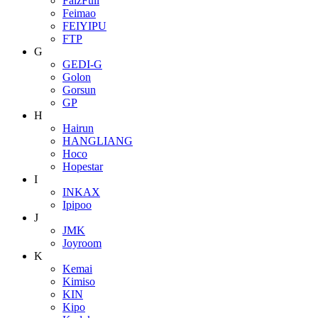
FaizFull
Feimao
FEIYIPU
FTP
G
GEDI-G
Golon
Gorsun
GP
H
Hairun
HANGLIANG
Hoco
Hopestar
I
INKAX
Ipipoo
J
JMK
Joyroom
K
Kemai
Kimiso
KIN
Kipo