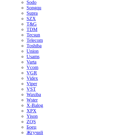
Sodo
Songqu
Supra
SZX
T&G
TDM
Tecsun
Telecom
Toshiba
Union
Usams
Varta
Vcom
VGR
Videx
Viper
VST
Waxiba
Wster
X-Balog
XPX
Yison
ZQS
Боец
Жгучий