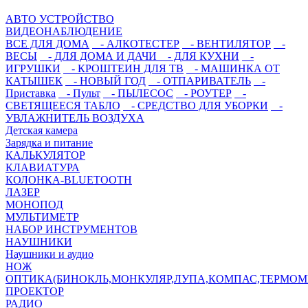
АВТО УСТРОЙСТВО
ВИДЕОНАБЛЮДЕНИЕ
ВСЕ ДЛЯ ДОМА
- АЛКОТЕСТЕР
- ВЕНТИЛЯТОР
-
ВЕСЫ
- ДЛЯ ДОМА И ДАЧИ
- ДЛЯ КУХНИ
-
ИГРУШКИ
- КРОШТЕИН ДЛЯ ТВ
- МАШИНКА ОТ
КАТЫШЕК
- НОВЫЙ ГОД
- ОТПАРИВАТЕЛЬ
-
Приставка
- Пульт
- ПЫЛЕСОС
- РОУТЕР
-
СВЕТЯЩЕЕСЯ ТАБЛО
- СРЕДСТВО ДЛЯ УБОРКИ
-
УВЛАЖНИТЕЛЬ ВОЗДУХА
Детская камера
Зарядка и питание
КАЛЬКУЛЯТОР
КЛАВИАТУРА
КОЛОНКА-BLUETOOTH
ЛАЗЕР
МОНОПОД
МУЛЬТИМЕТР
НАБОР ИНСТРУМЕНТОВ
НАУШНИКИ
Наушники и аудио
НОЖ
ОПТИКА(БИНОКЛЬ,МОНКУЛЯР,ЛУПА,КОМПАС,ТЕРМОМ
ПРОЕКТОР
РАДИО