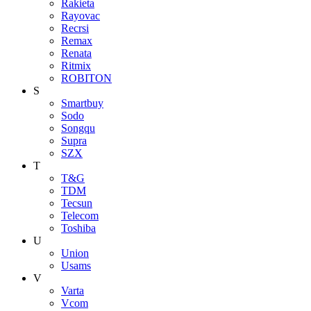
Rakieta
Rayovac
Recrsi
Remax
Renata
Ritmix
ROBITON
S
Smartbuy
Sodo
Songqu
Supra
SZX
T
T&G
TDM
Tecsun
Telecom
Toshiba
U
Union
Usams
V
Varta
Vcom