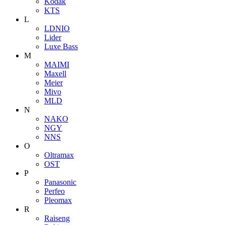
Kodak
KTS
L
LDNIO
Lider
Luxe Bass
M
MAIMI
Maxell
Meier
Mivo
MLD
N
NAKO
NGY
NNS
O
Oltramax
OST
P
Panasonic
Perfeo
Pleomax
R
Raiseng