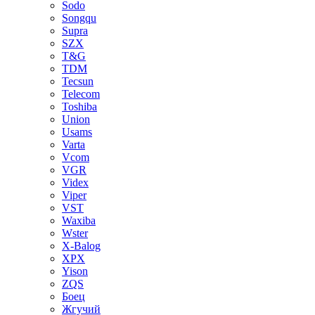
Sodo
Songqu
Supra
SZX
T&G
TDM
Tecsun
Telecom
Toshiba
Union
Usams
Varta
Vcom
VGR
Videx
Viper
VST
Waxiba
Wster
X-Balog
XPX
Yison
ZQS
Боец
Жгучий