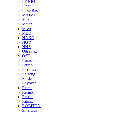
LDNIO
Lider
Luxe Bass
MAIMI
Maxell
Meier
Mivo
MLD
NAKO
NGY
NNS
Oltramax
OST
Panasonic
Perfeo
Pleomax
Raiseng
Rakieta
Rayovac
Recrsi
Remax
Renata
Ritmix
ROBITON
Smartbuy