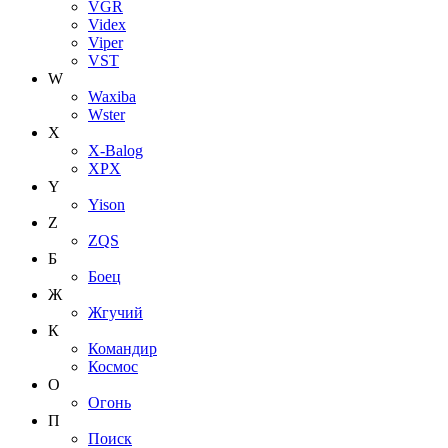
VGR
Videx
Viper
VST
W
Waxiba
Wster
X
X-Balog
XPX
Y
Yison
Z
ZQS
Б
Боец
Ж
Жгучий
К
Командир
Космос
О
Огонь
П
Поиск