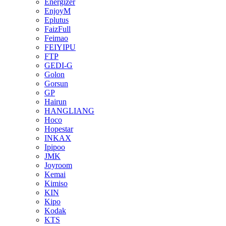
Energizer
EnjoyM
Eplutus
FaizFull
Feimao
FEIYIPU
FTP
GEDI-G
Golon
Gorsun
GP
Hairun
HANGLIANG
Hoco
Hopestar
INKAX
Ipipoo
JMK
Joyroom
Kemai
Kimiso
KIN
Kipo
Kodak
KTS