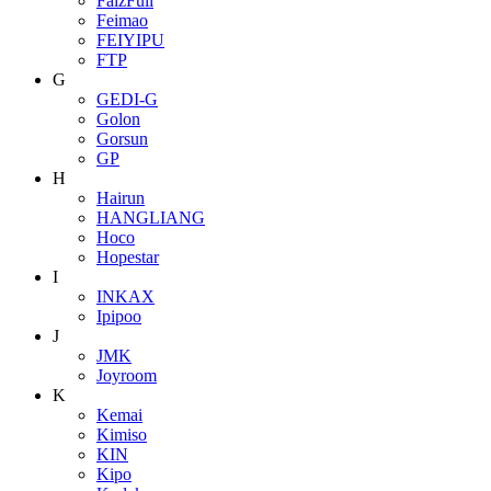
FaizFull
Feimao
FEIYIPU
FTP
G
GEDI-G
Golon
Gorsun
GP
H
Hairun
HANGLIANG
Hoco
Hopestar
I
INKAX
Ipipoo
J
JMK
Joyroom
K
Kemai
Kimiso
KIN
Kipo