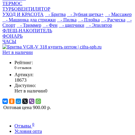
ТЕРМОС
ТУРБОВЕНТИЛЯТОР
УХОД И КРАСОТА
- Бритва
- Зубная щетка+
- Массажер
- Машинка дла стрижки
- Пилка
- Плойка
- Расческа
-
Спорт
- Триммер
- Фен
- щипчики
- Эпилятор
ФЛЕШ-НАКОПИТЕЛЬ
ФОНАРЬ
ЧАСЫ
Нет в наличии
Рейтинг:
0 отзывов
Артикул:
18673
Доступно:
Нет в наличии
0
Оптовая цена
900.00 р.
0
Отзывы
Условия опта