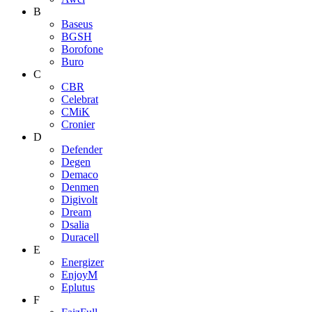
B
Baseus
BGSH
Borofone
Buro
C
CBR
Celebrat
CMiK
Cronier
D
Defender
Degen
Demaco
Denmen
Digivolt
Dream
Dsalia
Duracell
E
Energizer
EnjoyM
Eplutus
F