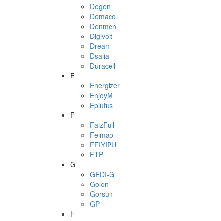
Degen
Demaco
Denmen
Digivolt
Dream
Dsalia
Duracell
E
Energizer
EnjoyM
Eplutus
F
FaizFull
Feimao
FEIYIPU
FTP
G
GEDI-G
Golon
Gorsun
GP
H