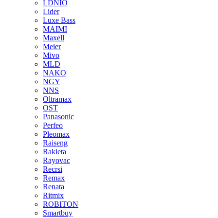
LDNIO
Lider
Luxe Bass
MAIMI
Maxell
Meier
Mivo
MLD
NAKO
NGY
NNS
Oltramax
OST
Panasonic
Perfeo
Pleomax
Raiseng
Rakieta
Rayovac
Recrsi
Remax
Renata
Ritmix
ROBITON
Smartbuy