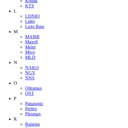
Kodak
KTS
L
LDNIO
Lider
Luxe Bass
M
MAIMI
Maxell
Meier
Mivo
MLD
N
NAKO
NGY
NNS
O
Oltramax
OST
P
Panasonic
Perfeo
Pleomax
R
Raiseng