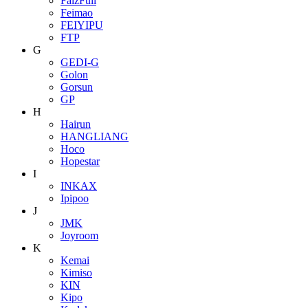
FaizFull
Feimao
FEIYIPU
FTP
G
GEDI-G
Golon
Gorsun
GP
H
Hairun
HANGLIANG
Hoco
Hopestar
I
INKAX
Ipipoo
J
JMK
Joyroom
K
Kemai
Kimiso
KIN
Kipo