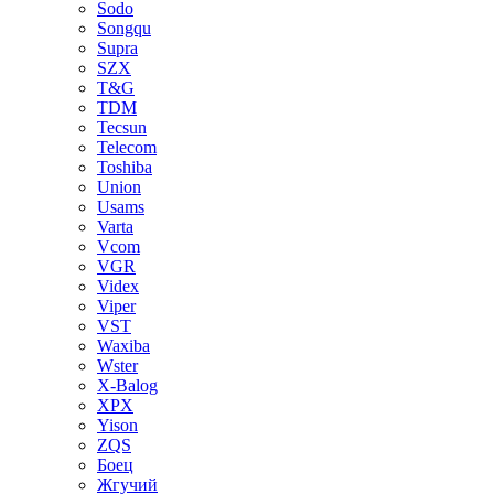
Sodo
Songqu
Supra
SZX
T&G
TDM
Tecsun
Telecom
Toshiba
Union
Usams
Varta
Vcom
VGR
Videx
Viper
VST
Waxiba
Wster
X-Balog
XPX
Yison
ZQS
Боец
Жгучий