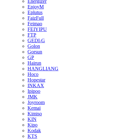
Energizer
EnjoyM
Eplutus
FaizFull
Feimao
FEIYIPU
FTP
GEDI-G
Golon
Gorsun
GP
Hairun
HANGLIANG
Hoco
Hopestar
INKAX
Ipipoo
JMK
Joyroom
Kemai
Kimiso
KIN
Kipo
Kodak
KTS