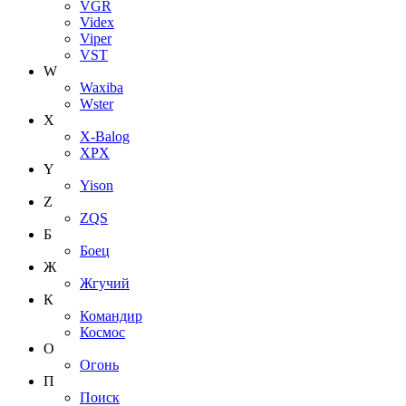
VGR
Videx
Viper
VST
W
Waxiba
Wster
X
X-Balog
XPX
Y
Yison
Z
ZQS
Б
Боец
Ж
Жгучий
К
Командир
Космос
О
Огонь
П
Поиск