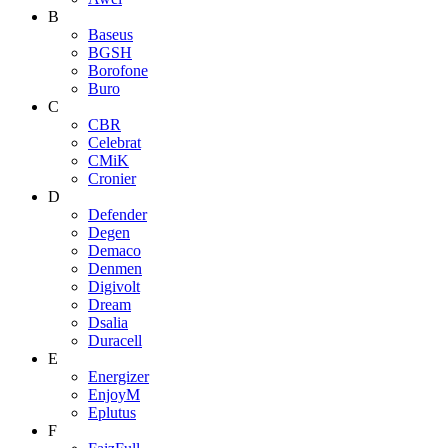
B
Baseus
BGSH
Borofone
Buro
C
CBR
Celebrat
CMiK
Cronier
D
Defender
Degen
Demaco
Denmen
Digivolt
Dream
Dsalia
Duracell
E
Energizer
EnjoyM
Eplutus
F