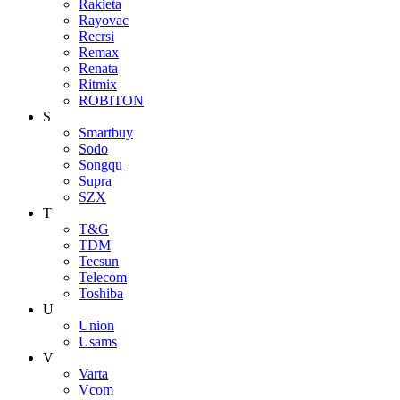
Rakieta
Rayovac
Recrsi
Remax
Renata
Ritmix
ROBITON
S
Smartbuy
Sodo
Songqu
Supra
SZX
T
T&G
TDM
Tecsun
Telecom
Toshiba
U
Union
Usams
V
Varta
Vcom