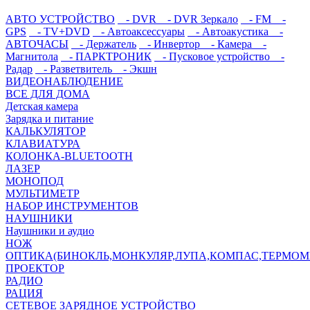
АВТО УСТРОЙСТВО
- DVR
- DVR Зеркало
- FM
-
GPS
- TV+DVD
- Автоаксессуары
- Автоакустика
-
АВТОЧАСЫ
- Держатель
- Инвертор
- Камера
-
Магнитола
- ПАРКТРОНИК
- Пусковое устройство
-
Радар
- Разветвитель
- Экшн
ВИДЕОНАБЛЮДЕНИЕ
ВСЕ ДЛЯ ДОМА
Детская камера
Зарядка и питание
КАЛЬКУЛЯТОР
КЛАВИАТУРА
КОЛОНКА-BLUETOOTH
ЛАЗЕР
МОНОПОД
МУЛЬТИМЕТР
НАБОР ИНСТРУМЕНТОВ
НАУШНИКИ
Наушники и аудио
НОЖ
ОПТИКА(БИНОКЛЬ,МОНКУЛЯР,ЛУПА,КОМПАС,ТЕРМОМ
ПРОЕКТОР
РАДИО
РАЦИЯ
СЕТЕВОЕ ЗАРЯДНОЕ УСТРОЙСТВО