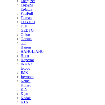
Energizer
EnjoyM
Eplutus
FaizFull
Feimao
FEIYIPU
FTP
GEDI-G
Golon
Gorsun
GP
Hairun
HANGLIANG
Hoco
Hopestar
INKAX
Ipipoo
JMK
Joyroom
Kemai
Kimiso
KIN
Kipo
Kodak
KTS