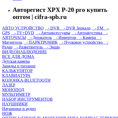
Авторегист XPX P-20 pro купить
оптом | cifra-spb.ru
АВТО УСТРОЙСТВО
- DVR
- DVR Зеркало
- FM
-
GPS
- TV+DVD
- Автоаксессуары
- Автоакустика
-
АВТОЧАСЫ
- Держатель
- Инвертор
- Камера
-
Магнитола
- ПАРКТРОНИК
- Пусковое устройство
-
Радар
- Разветвитель
- Экшн
ВИДЕОНАБЛЮДЕНИЕ
ВСЕ ДЛЯ ДОМА
Детская камера
Зарядка и питание
КАЛЬКУЛЯТОР
КЛАВИАТУРА
КОЛОНКА-BLUETOOTH
ЛАЗЕР
МОНОПОД
МУЛЬТИМЕТР
НАБОР ИНСТРУМЕНТОВ
НАУШНИКИ
Наушники и аудио
НОЖ