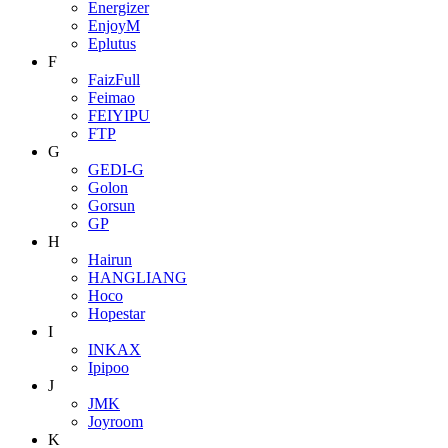
Energizer
EnjoyM
Eplutus
F
FaizFull
Feimao
FEIYIPU
FTP
G
GEDI-G
Golon
Gorsun
GP
H
Hairun
HANGLIANG
Hoco
Hopestar
I
INKAX
Ipipoo
J
JMK
Joyroom
K