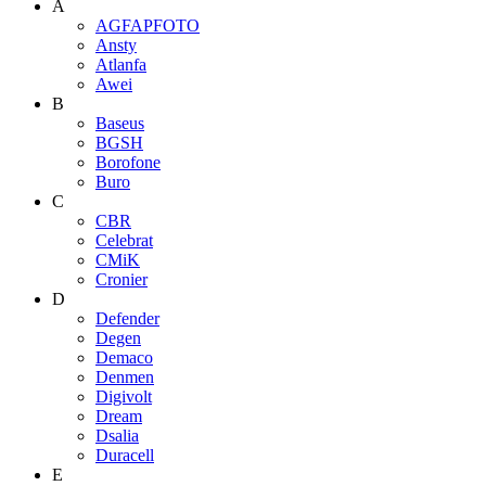
A
AGFAPFOTO
Ansty
Atlanfa
Awei
B
Baseus
BGSH
Borofone
Buro
C
CBR
Celebrat
CMiK
Cronier
D
Defender
Degen
Demaco
Denmen
Digivolt
Dream
Dsalia
Duracell
E