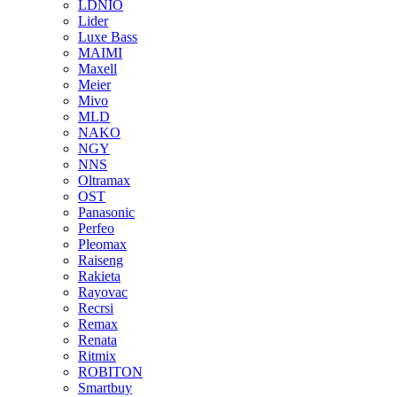
LDNIO
Lider
Luxe Bass
MAIMI
Maxell
Meier
Mivo
MLD
NAKO
NGY
NNS
Oltramax
OST
Panasonic
Perfeo
Pleomax
Raiseng
Rakieta
Rayovac
Recrsi
Remax
Renata
Ritmix
ROBITON
Smartbuy