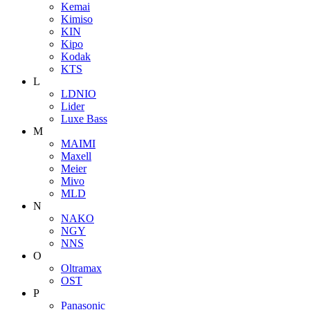
Kemai
Kimiso
KIN
Kipo
Kodak
KTS
L
LDNIO
Lider
Luxe Bass
M
MAIMI
Maxell
Meier
Mivo
MLD
N
NAKO
NGY
NNS
O
Oltramax
OST
P
Panasonic