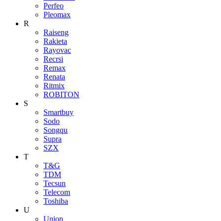
Perfeo
Pleomax
R
Raiseng
Rakieta
Rayovac
Recrsi
Remax
Renata
Ritmix
ROBITON
S
Smartbuy
Sodo
Songqu
Supra
SZX
T
T&G
TDM
Tecsun
Telecom
Toshiba
U
Union