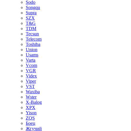
Sodo
Songqu
Supra
SZX
T&G
TDM
Tecsun
Telecom
Toshiba
Union
Usams
Varta
Vcom
VGR
Videx
Viper
VST
Waxiba
Wster
X-Balog
XPX
Yison
ZQS
Боец
Жгучий