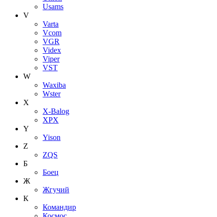
Usams
V
Varta
Vcom
VGR
Videx
Viper
VST
W
Waxiba
Wster
X
X-Balog
XPX
Y
Yison
Z
ZQS
Б
Боец
Ж
Жгучий
К
Командир
Космос